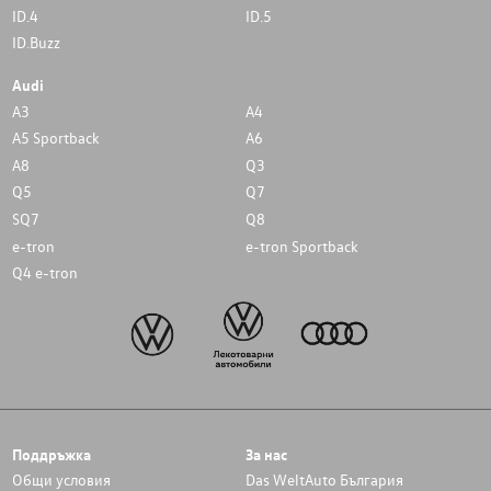
ID.4
ID.5
ID.Buzz
Audi
A3
A4
A5 Sportback
A6
A8
Q3
Q5
Q7
SQ7
Q8
e-tron
e-tron Sportback
Q4 e-tron
Поддръжка
За нас
Общи условия
Das WeltAuto България