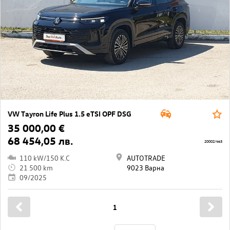
VW Tayron Life Plus 1.5 eTSI OPF DSG
35 000,00 €
68 454,05 лв.
20002/463
110 kW/150 K.C
AUTOTRADE
21 500 km
9023 Варна
09/2025
1