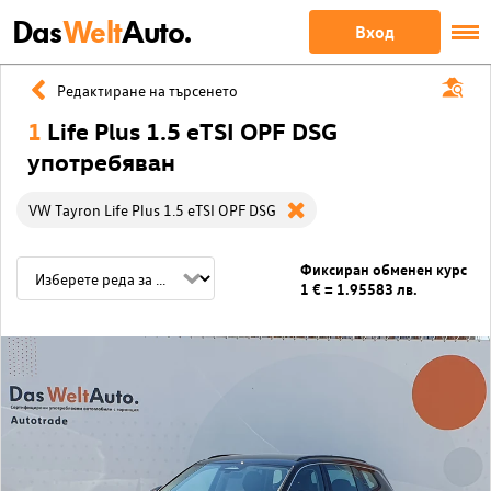
Das
Welt
Auto.
Вход
Редактиране на търсенето
1
Life Plus 1.5 eTSI OPF DSG
употребяван
VW Tayron Life Plus 1.5 eTSI OPF DSG
Фиксиран обменен курс
1 € = 1.95583 лв.