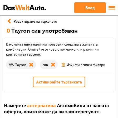
Das
Welt
Auto.
Вход
Редактиране на търсенето
0
Tayron сив употребяван
В момента няма налични превозни средства в желаната
комбинация. Опитайте отново с по-малко или различни
критерии за търсене:
VW Tayron
сив
Изчисти всички филтри
Активирайте търсачката
Намерете
алтернатива
Автомобили от нашата
оферта, които може да ви заинтересуват: