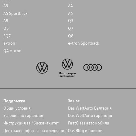
A3
A4
A5 Sportback
A6
A8
Q3
Q5
Q7
SQ7
Q8
e-tron
e-tron Sportback
Q4 e-tron
Поддръжка
За нас
Общи условия
Das WeltAuto България
Условия по гаранция
Das WeltAuto гаранция
Инструкция за “бисквитките”
FirstClass автомобили
Централен офис за разследвания
Das Blog и новини