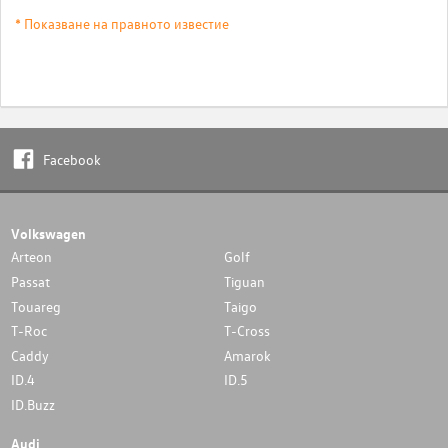
* Показване на правното известие
Facebook
Volkswagen
Arteon
Golf
Passat
Tiguan
Touareg
Taigo
T-Roc
T-Cross
Caddy
Amarok
ID.4
ID.5
ID.Buzz
Audi