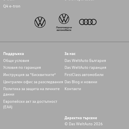
Q4 e-tron
Поддръжка
За нас
Общи условия
Das WeltAuto България
Условия по гаранция
Das WeltAuto гаранция
Инструкция за “бисквитките”
FirstClass автомобили
Централен офис за разследвания
Das Blog и новини
Политика за защита на личните
Контакти
данни
Европейски акт за достъпност
(ЕАА)
Директно търсене
© Das WeltAuto 2026