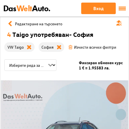
Das
Welt
Auto.
Вход
Редактиране на търсенето
4
Taigo употребяван- София
VW Taigo
София
Изчисти всички филтри
Фиксиран обменен курс
1 € = 1.95583 лв.