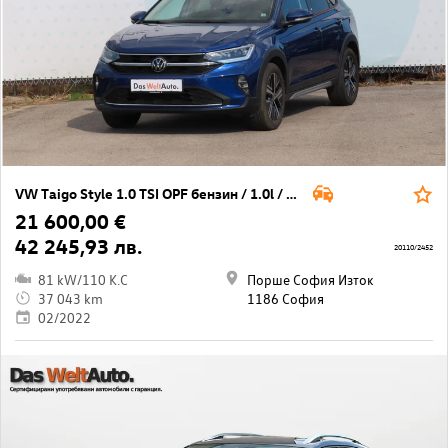
VW Taigo Style 1.0 TSI OPF бензин / 1.0l / 81кВт/ 110к.с / 7DSG
21 600,00 €
42 245,93 лв.
20110/2452
81 kW/110 K.C
Порше София Изток
37 043 km
1186 София
02/2022