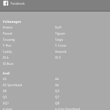
Facebook
Volkswagen
Arteon
Golf
Passat
Tiguan
Touareg
Taigo
T-Roc
T-Cross
Caddy
Amarok
ID.4
ID.5
ID.Buzz
Audi
A3
A4
A5 Sportback
A6
A8
Q3
Q5
Q7
SQ7
Q8
e-tron
e-tron Sportback