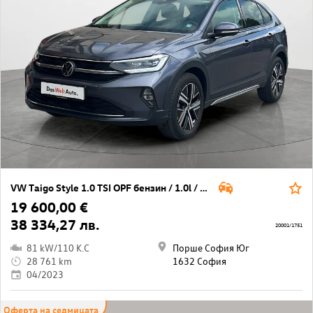
VW Taigo Style 1.0 TSI OPF бензин / 1.0l / 81кВт/ 110к.с / 7DSG
19 600,00 €
38 334,27 лв.
20001/1751
81 kW/110 K.C
Порше София Юг
28 761 km
1632 София
04/2023
Оферта на седмицата