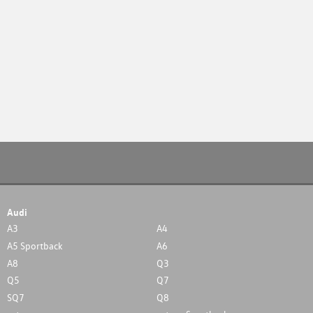
Audi
A3
A4
A5 Sportback
A6
A8
Q3
Q5
Q7
SQ7
Q8