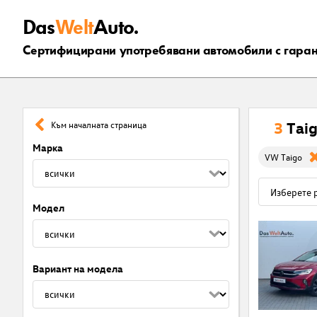
Das
Welt
Auto.
Сертифицирани употребявани автомобили с гара
3
Tai
Към началната страница
Марка
VW Taigo
Модел
Вариант на модела