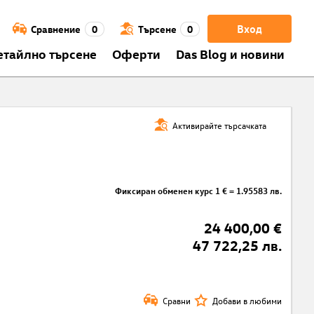
Вход
Сравнение
0
Търсене
0
етайлно търсене
Оферти
Das Blog и новини
Активирайте търсачката
Фиксиран обменен курс 1 € = 1.95583 лв.
24 400,00 €
47 722,25 лв.
Сравни
Добави в любими