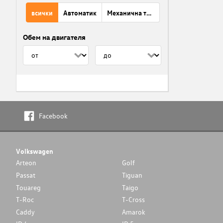
всички
Автоматик
Механична трансмисия
Обем на двигателя
Facebook
Volkswagen
Arteon
Golf
Passat
Tiguan
Touareg
Taigo
T-Roc
T-Cross
Caddy
Amarok