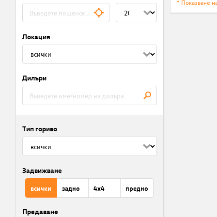
* Показване н
Локация
Дилъри
Тип гориво
Задвижване
всички
задно
4x4
предно
Предаване