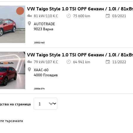
VW Taigo Style 1.0 TSI OPF бензин / 1.0l / 81кВ
81 kW/110 K.C
75 600 km
03/2021
AUTOTRADE
9023 Варна
20002/465
VW Taigo Style 1.0 TSI OPF бензин / 1.0l / 81кВ
79 kW/107 K.C
64 941 km
11/2022
ХААС-60
4000 Пловдив
20006/374
дства на страница
те търсачката