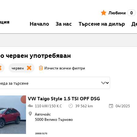
Любими
0
нция
Началo
За нас
Търсене на дилър
Д
go червен употребяван
червен
Изчисти всички филтри
VW Taigo Style 1.5 TSI OPF DSG
110 kW/150 K.C
39 562 km
04/2025
Авточойс
5000 Велико Търново
20005/3170