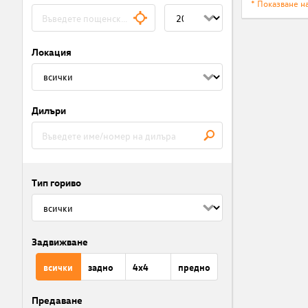
* Показване н
Локация
Дилъри
Тип гориво
Задвижване
всички
задно
4x4
предно
Предаване