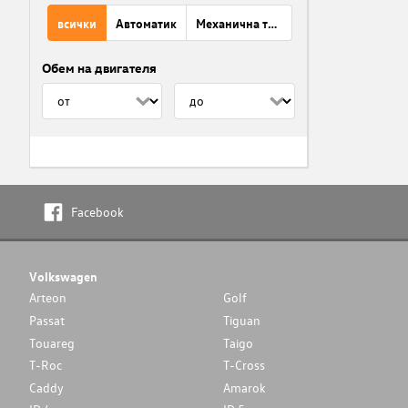
всички
Автоматик
Механична трансмисия
Обем на двигателя
Facebook
Volkswagen
Arteon
Golf
Passat
Tiguan
Touareg
Taigo
T-Roc
T-Cross
Caddy
Amarok