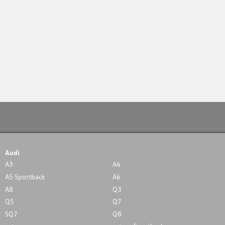
Audi
A3
A4
A5 Sportback
A6
A8
Q3
Q5
Q7
SQ7
Q8