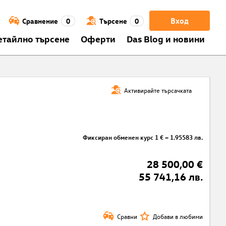
Вход
Сравнение
0
Търсене
0
етайлно търсене
Оферти
Das Blog и новини
Активирайте търсачката
Фиксиран обменен курс 1 € = 1.95583 лв.
28 500,00 €
55 741,16 лв.
Сравни
Добави в любими