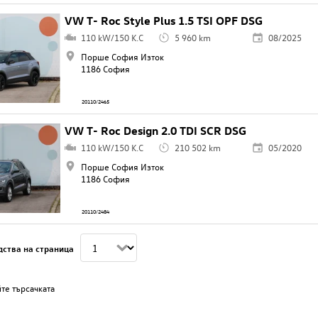
VW T- Roc Style Plus 1.5 TSI OPF DSG
110 kW/150 K.C
5 960 km
08/2025
Порше София Изток
1186 София
20110/2465
VW T- Roc Design 2.0 TDI SCR DSG
110 kW/150 K.C
210 502 km
05/2020
Порше София Изток
1186 София
20110/2484
дства на страница
те търсачката