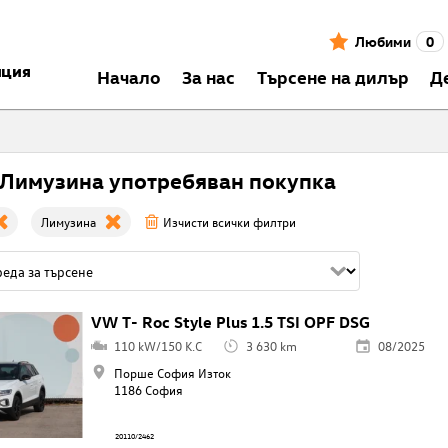
Любими
0
нция
Началo
За нас
Търсене на дилър
Д
Лимузина употребяван покупка
Лимузина
Изчисти всички филтри
VW T- Roc Style Plus 1.5 TSI OPF DSG
110 kW/150 K.C
3 630 km
08/2025
Порше София Изток
1186 София
20110/2462