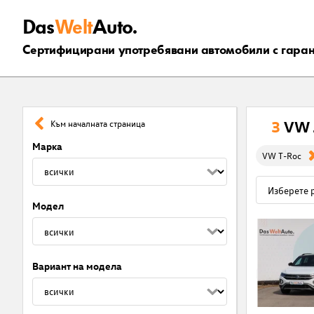
Das
Welt
Auto.
Сертифицирани употребявани автомобили с гара
3
VW 
Към началната страница
Марка
VW T-Roc
Модел
Вариант на модела