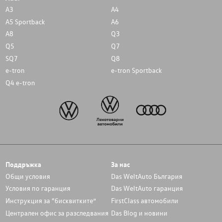
A3
A4
A5 Sportback
A6
A8
Q3
Q5
Q7
SQ7
Q8
e-tron
e-tron Sportback
Q4 e-tron
Поддръжка
За нас
Общи условия
Das WeltAuto България
Условия по гаранция
Das WeltAuto гаранция
Инструкция за “бисквитките”
FirstClass автомобили
Централен офис за разследвания
Das Blog и новини