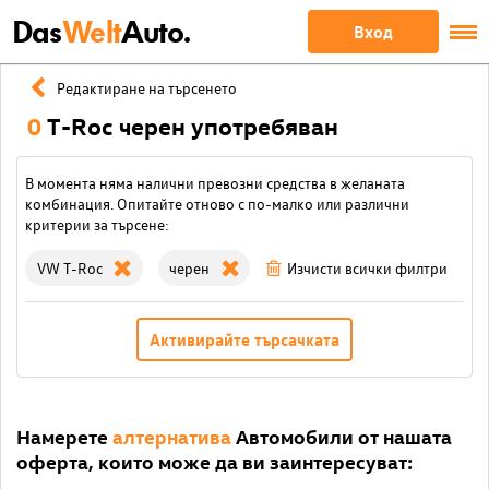
Das
Welt
Auto.
Вход
Редактиране на търсенето
0
T-Roc черен употребяван
В момента няма налични превозни средства в желаната
комбинация. Опитайте отново с по-малко или различни
критерии за търсене:
VW T-Roc
черен
Изчисти всички филтри
Активирайте търсачката
Намерете
алтернатива
Автомобили от нашата
оферта, които може да ви заинтересуват: