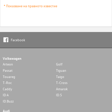
* Показване на правното известие
Facebook
Volkswagen
Arteon
Golf
Passat
Tiguan
Touareg
Taigo
T-Roc
T-Cross
Caddy
Amarok
ID.4
ID.5
ID.Buzz
Audi