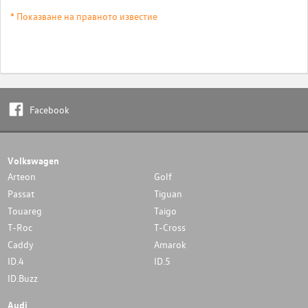
* Показване на правното известие
Facebook
Volkswagen
Arteon
Golf
Passat
Tiguan
Touareg
Taigo
T-Roc
T-Cross
Caddy
Amarok
ID.4
ID.5
ID.Buzz
Audi