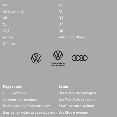
A3
A4
A5 Sportback
A6
A8
Q3
Q5
Q7
SQ7
Q8
e-tron
e-tron Sportback
Q4 e-tron
Поддръжка
За нас
Общи условия
Das WeltAuto България
Условия по гаранция
Das WeltAuto гаранция
Инструкция за “бисквитките”
FirstClass автомобили
Централен офис за разследвания
Das Blog и новини