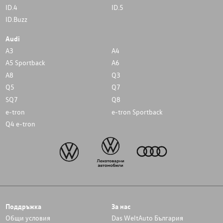
ID.4
ID.5
ID.Buzz
Audi
A3
A4
A5 Sportback
A6
A8
Q3
Q5
Q7
SQ7
Q8
e-tron
e-tron Sportback
Q4 e-tron
Поддръжка
За нас
Общи условия
Das WeltAuto България