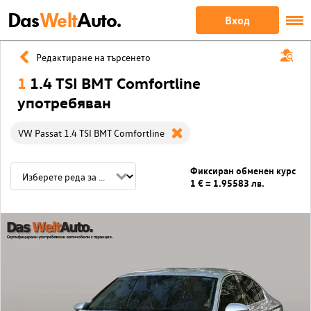
Das
Welt
Auto.
Вход
Редактиране на търсенето
1
1.4 TSI BMT Comfortline
употребяван
VW Passat 1.4 TSI BMT Comfortline
Фиксиран обменен курс
1 € = 1.95583 лв.