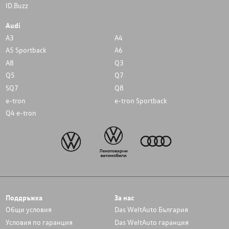
ID.Buzz
Audi
A3
A4
A5 Sportback
A6
A8
Q3
Q5
Q7
SQ7
Q8
e-tron
e-tron Sportback
Q4 e-tron
Поддръжка
За нас
Общи условия
Das WeltAuto България
Условия по гаранция
Das WeltAuto гаранция