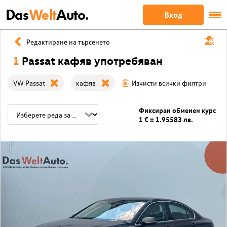
Das
Welt
Auto.
Вход
Редактиране на търсенето
1
Passat кафяв употребяван
VW Passat
кафяв
Изчисти всички филтри
Фиксиран обменен курс
1 € = 1.95583 лв.