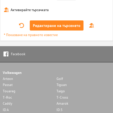
Активирайте търсачката
Редактиране на търсенето
* Показване на правното известие
Facebook
Volkswagen
Arteon
Golf
Passat
Tiguan
Touareg
Taigo
T-Roc
T-Cross
Caddy
Amarok
ID.4
ID.5