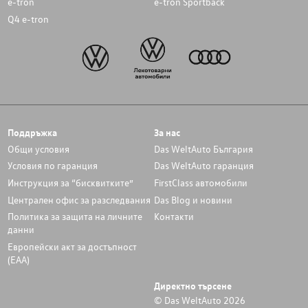
e-tron
e-tron Sportback
Q4 e-tron
Поддръжка
За нас
Общи условия
Das WeltAuto България
Условия по гаранция
Das WeltAuto гаранция
Инструкция за “бисквитките”
FirstClass автомобили
Централен офис за разследвания
Das Blog и новини
Политика за защита на личните
Контакти
данни
Европейски акт за достъпност
(ЕАА)
Директно търсене
© Das WeltAuto 2026