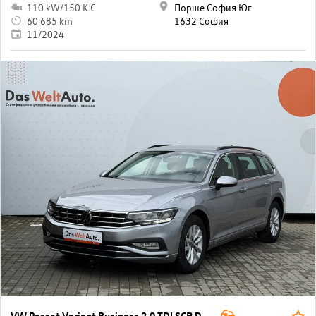
110 kW/150 K.C
Порше София Юг
60 685 km
1632 София
11/2024
VW Passat Variant Business 2.0 TDI SCR DSG