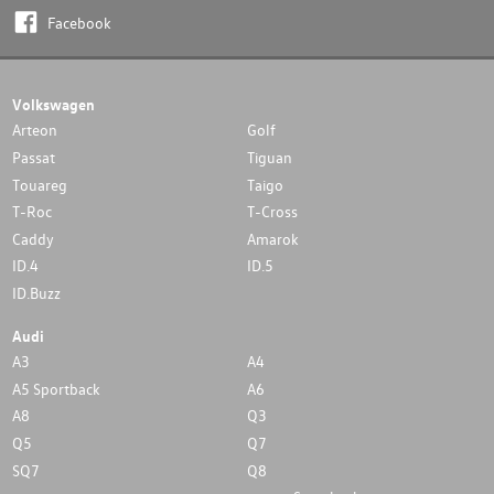
Facebook
Volkswagen
Arteon
Golf
Passat
Tiguan
Touareg
Taigo
T-Roc
T-Cross
Caddy
Amarok
ID.4
ID.5
ID.Buzz
Audi
A3
A4
A5 Sportback
A6
A8
Q3
Q5
Q7
SQ7
Q8