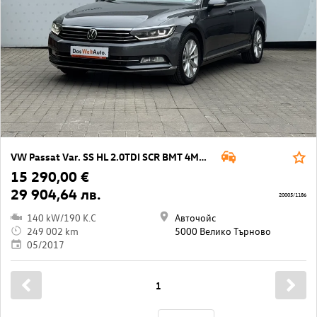
VW Passat Var. SS HL 2.0TDI SCR BMT 4MOTION
15 290,00 €
29 904,64 лв.
20005/1186
140 kW/190 K.C
Авточойс
249 002 km
5000 Велико Търново
05/2017
1