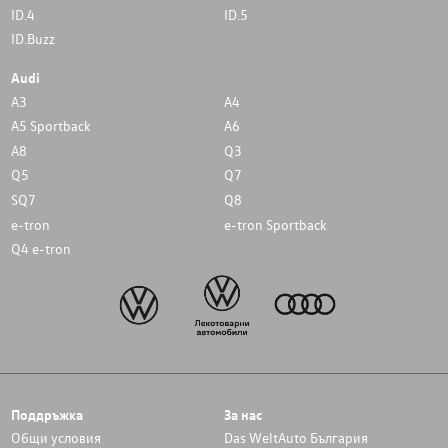
ID.4
ID.5
ID.Buzz
Audi
A3
A4
A5 Sportback
A6
A8
Q3
Q5
Q7
SQ7
Q8
e-tron
e-tron Sportback
Q4 e-tron
Поддръжка
За нас
Общи условия
Das WeltAuto България