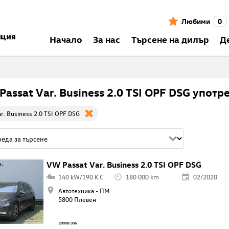
Любими
0
нция
Началo
За нас
Търсене на дилър
Д
Passat Var. Business 2.0 TSI OPF DSG употр
r. Business 2.0 TSI OPF DSG
VW Passat Var. Business 2.0 TSI OPF DSG
140 kW/190 K.C
180 000 km
02/2020
Автотехника - ПМ
5800 Плевен
20008/306