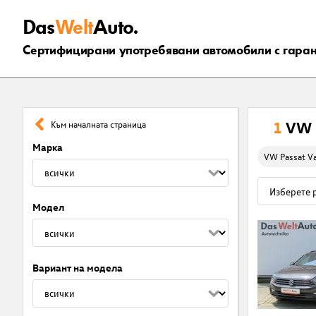
Das
Welt
Auto.
Сертифицирани употребявани автомобили с гара
1
VW 
Към началната страница
Марка
VW Passat Va
Модел
Вариант на модела