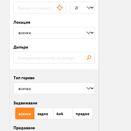
Локация
Дилъри
Тип гориво
Задвижване
всички
задно
4x4
предно
Предаване