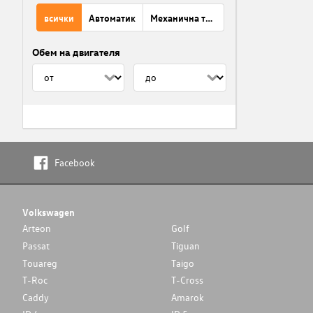
всички
Автоматик
Механична трансмисия
Обем на двигателя
Facebook
Volkswagen
Arteon
Golf
Passat
Tiguan
Touareg
Taigo
T-Roc
T-Cross
Caddy
Amarok