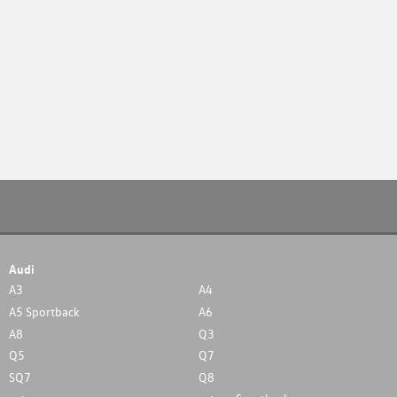
Audi
A3
A4
A5 Sportback
A6
A8
Q3
Q5
Q7
SQ7
Q8