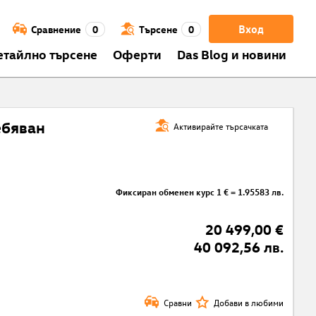
Вход
Сравнение
0
Търсене
0
етайлно търсене
Оферти
Das Blog и новини
ебяван
Активирайте търсачката
Фиксиран обменен курс 1 € = 1.95583 лв.
20 499,00 €
40 092,56 лв.
Сравни
Добави в любими