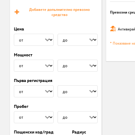
Добавете допълнително превозно
Превозни сре
средство
Цена
Активирай
* Показване н
Мощност
Първа регистрация
Пробег
Пощенски код/град
Радиус