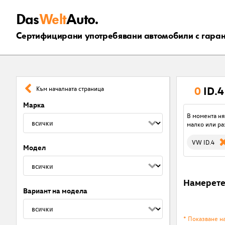
Das
Welt
Auto.
Сертифицирани употребявани автомобили с гара
0
ID.
Към началната страница
Марка
В момента ня
малко или ра
VW ID.4
Модел
Намерет
Вариант на модела
* Показване н