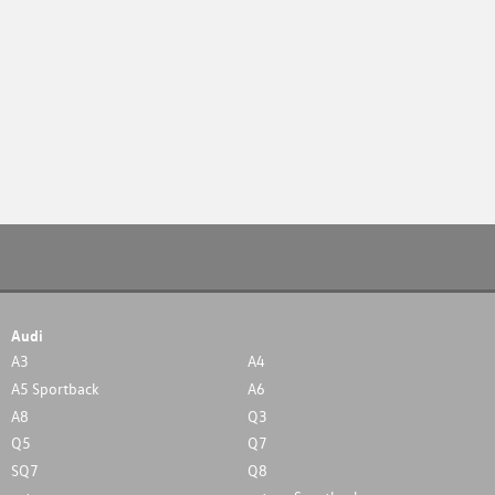
Audi
A3
A4
A5 Sportback
A6
A8
Q3
Q5
Q7
SQ7
Q8