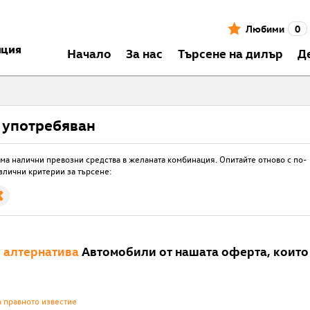
Любими
0
нция
Началo
За нас
Търсене на дилър
Д
4 употребяван
ма налични превозни средства в желаната комбинация. Опитайте отново с по-
злични критерии за търсене:
е
алтернатива
Автомобили от нашата оферта, които 
а правното известие