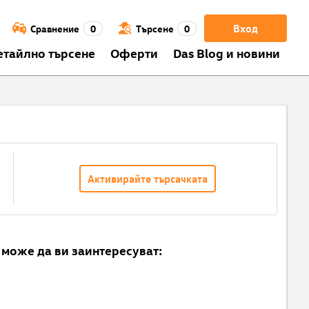
Вход
Сравнение
0
Търсене
0
етайлно търсене
Оферти
Das Blog и новини
Активирайте търсачката
може да ви заинтересуват: