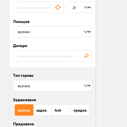
Локация
Дилъри
Тип гориво
Задвижване
всички
задно
4x4
предно
Предаване