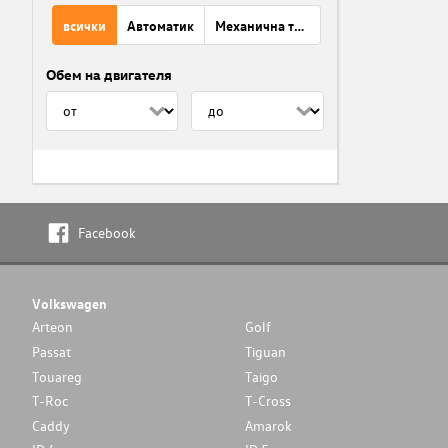
всички
Автоматик
Механична трансмисия
Обем на двигателя
Facebook
Volkswagen
Arteon
Golf
Passat
Tiguan
Touareg
Taigo
T-Roc
T-Cross
Caddy
Amarok