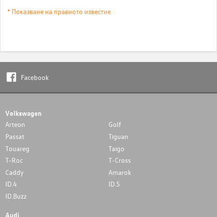
* Показване на правното известие
Facebook
Volkswagen
Arteon
Golf
Passat
Tiguan
Touareg
Taigo
T-Roc
T-Cross
Caddy
Amarok
ID.4
ID.5
ID.Buzz
Audi