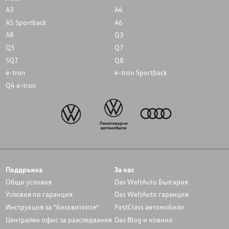
A3
A4
A5 Sportback
A6
A8
Q3
Q5
Q7
SQ7
Q8
e-tron
e-tron Sportback
Q4 e-tron
Поддръжка
За нас
Общи условия
Das WeltAuto България
Условия по гаранция
Das WeltAuto гаранция
Инструкция за “бисквитките”
FirstClass автомобили
Централен офис за разследвания
Das Blog и новини