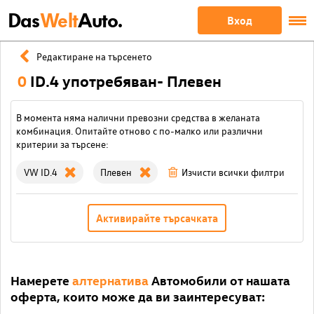
Das
Welt
Auto.
Вход
Редактиране на търсенето
0
ID.4 употребяван- Плевен
В момента няма налични превозни средства в желаната
комбинация. Опитайте отново с по-малко или различни
критерии за търсене:
VW ID.4
Плевен
Изчисти всички филтри
Активирайте търсачката
Намерете
алтернатива
Автомобили от нашата
оферта, които може да ви заинтересуват: