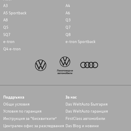
A3
A4
A5 Sportback
A6
A8
Q3
Q5
Q7
SQ7
Q8
e-tron
e-tron Sportback
Q4 e-tron
Поддръжка
За нас
Общи условия
Das WeltAuto България
Условия по гаранция
Das WeltAuto гаранция
Инструкция за “бисквитките”
FirstClass автомобили
Централен офис за разследвания
Das Blog и новини