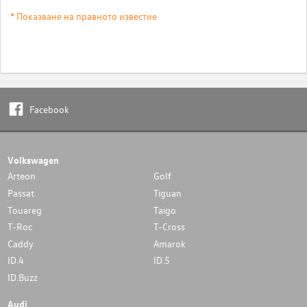
* Показване на правното известие
Facebook
Volkswagen
Arteon
Golf
Passat
Tiguan
Touareg
Taigo
T-Roc
T-Cross
Caddy
Amarok
ID.4
ID.5
ID.Buzz
Audi