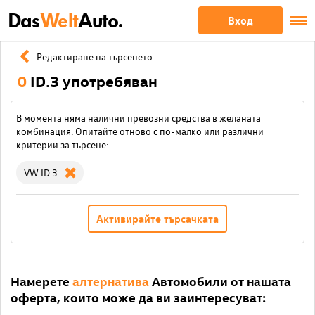
Das
Welt
Auto.
Вход
Редактиране на търсенето
0
ID.3 употребяван
В момента няма налични превозни средства в желаната
комбинация. Опитайте отново с по-малко или различни
критерии за търсене:
VW ID.3
Активирайте търсачката
Намерете
алтернатива
Автомобили от нашата
оферта, които може да ви заинтересуват: