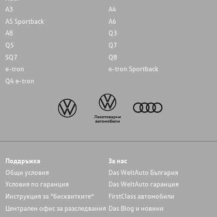
A3
A4
A5 Sportback
A6
A8
Q3
Q5
Q7
SQ7
Q8
e-tron
e-tron Sportback
Q4 e-tron
Поддръжка
За нас
Общи условия
Das WeltAuto България
Условия по гаранция
Das WeltAuto гаранция
Инструкция за “бисквитките”
FirstClass автомобили
Централен офис за разследвания
Das Blog и новини