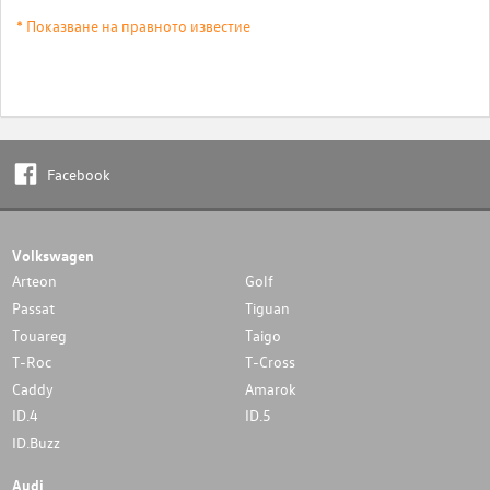
* Показване на правното известие
Facebook
Volkswagen
Arteon
Golf
Passat
Tiguan
Touareg
Taigo
T-Roc
T-Cross
Caddy
Amarok
ID.4
ID.5
ID.Buzz
Audi