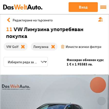
Das
Welt
Auto.
Вход
Редактиране на търсенето
11
VW Лимузина употребяван
покупка
VW Golf
Лимузина
Изчисти всички филтри
Фиксиран обменен курс
1 € = 1.95583 лв.