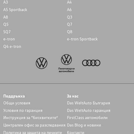
A3
A4
A5 Sportback
A6
A8
Q3
Q5
Q7
SQ7
Q8
e-tron
e-tron Sportback
Q4 e-tron
Поддръжка
За нас
Общи условия
Das WeltAuto България
Условия по гаранция
Das WeltAuto гаранция
Инструкция за “бисквитките”
FirstClass автомобили
Централен офис за разследвания
Das Blog и новини
Политика за защита на личните
Контакти