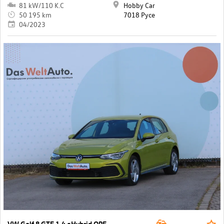
81 kW/110 K.C
Hobby Car
50 195 km
7018 Русе
04/2023
VW Golf 8 GTE 1.4 eHybrid OPF