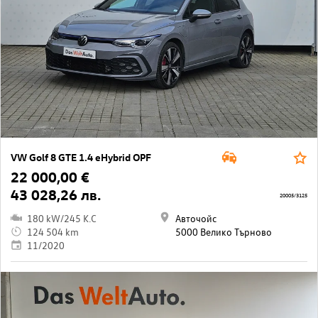
VW Golf 8 GTE 1.4 eHybrid OPF
22 000,00 €
43 028,26 лв.
20005/3125
180 kW/245 K.C
Авточойс
124 504 km
5000 Велико Търново
11/2020