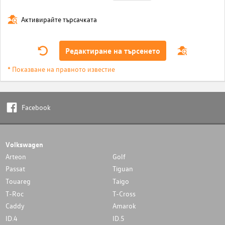
Активирайте търсачката
Редактиране на търсенето
* Показване на правното известие
Facebook
Volkswagen
Arteon
Golf
Passat
Tiguan
Touareg
Taigo
T-Roc
T-Cross
Caddy
Amarok
ID.4
ID.5