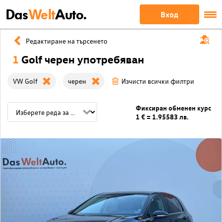
Das
Welt
Auto.
Вход
Редактиране на търсенето
1
Golf черен употребяван
VW Golf
черен
Изчисти всички филтри
Фиксиран обменен курс
1 € = 1.95583 лв.