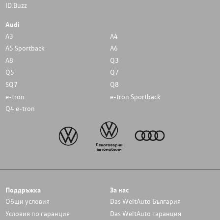
ID.Buzz
Audi
A3
A4
A5 Sportback
A6
A8
Q3
Q5
Q7
SQ7
Q8
e-tron
e-tron Sportback
Q4 e-tron
Поддръжка
За нас
Общи условия
Das WeltAuto България
Условия по гаранция
Das WeltAuto гаранция