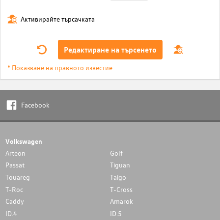
Активирайте търсачката
Редактиране на търсенето
* Показване на правното известие
Facebook
Volkswagen
Arteon
Golf
Passat
Tiguan
Touareg
Taigo
T-Roc
T-Cross
Caddy
Amarok
ID.4
ID.5