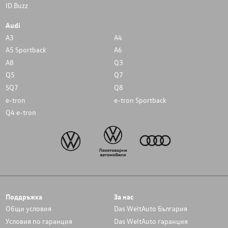
ID.Buzz
Audi
A3
A4
A5 Sportback
A6
A8
Q3
Q5
Q7
SQ7
Q8
e-tron
e-tron Sportback
Q4 e-tron
Поддръжка
За нас
Общи условия
Das WeltAuto България
Условия по гаранция
Das WeltAuto гаранция