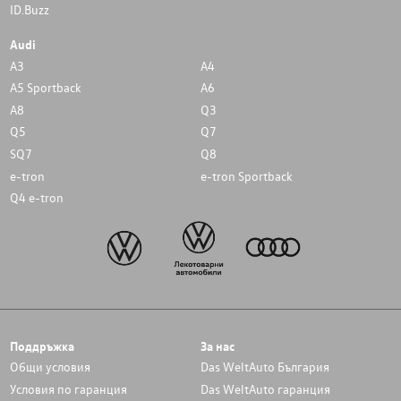
ID.Buzz
Audi
A3
A4
A5 Sportback
A6
A8
Q3
Q5
Q7
SQ7
Q8
e-tron
e-tron Sportback
Q4 e-tron
Поддръжка
За нас
Общи условия
Das WeltAuto България
Условия по гаранция
Das WeltAuto гаранция