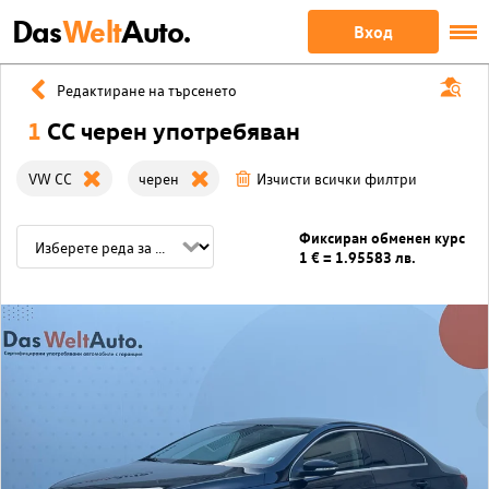
Das
Welt
Auto.
Вход
Редактиране на търсенето
1
CC черен употребяван
VW CC
черен
Изчисти всички филтри
Фиксиран обменен курс
1 € = 1.95583 лв.