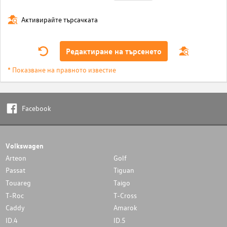
Активирайте търсачката
Редактиране на търсенето
* Показване на правното известие
Facebook
Volkswagen
Arteon
Golf
Passat
Tiguan
Touareg
Taigo
T-Roc
T-Cross
Caddy
Amarok
ID.4
ID.5