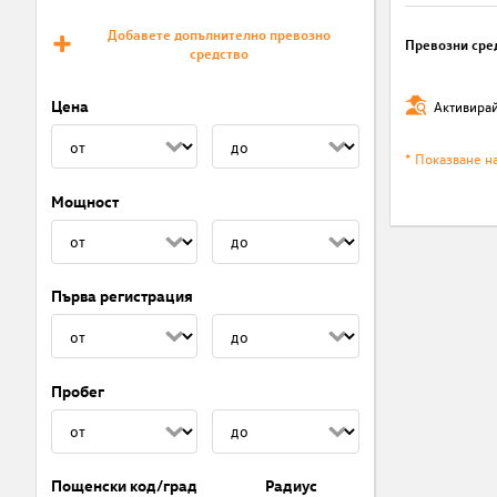
Добавете допълнително превозно
Превозни сре
средство
Цена
Активирай
* Показване н
Мощност
Първа регистрация
Пробег
Пощенски код/град
Радиус