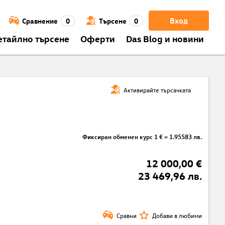
Вход
Сравнение
0
Търсене
0
етайлно търсене
Оферти
Das Blog и новини
Активирайте търсачката
Фиксиран обменен курс 1 € = 1.95583 лв.
12 000,00 €
23 469,96 лв.
Сравни
Добави в любими