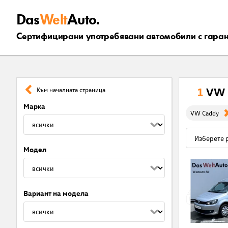
Das
Welt
Auto.
Сертифицирани употребявани автомобили с гара
1
VW 
Към началната страница
Марка
VW Caddy
Модел
Вариант на модела