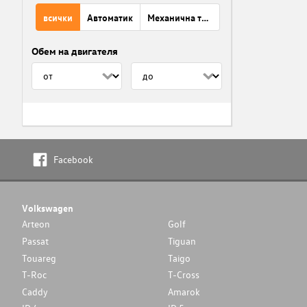
всички
Автоматик
Механична трансмисия
Обем на двигателя
Facebook
Volkswagen
Arteon
Golf
Passat
Tiguan
Touareg
Taigo
T-Roc
T-Cross
Caddy
Amarok