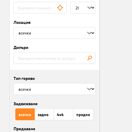
Локация
Дилъри
Тип гориво
Задвижване
всички
задно
4x4
предно
Предаване