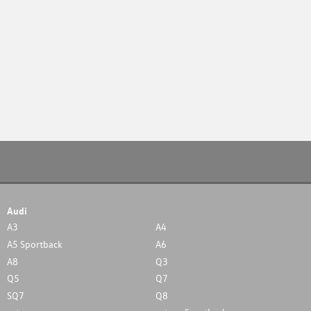
Audi
A3
A4
A5 Sportback
A6
A8
Q3
Q5
Q7
SQ7
Q8