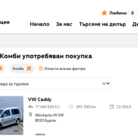
Любими
0
нция
Началo
За нас
Търсене на дилър
Д
Комби употребяван покупка
Комби
Изчисти всички филтри
VW Caddy
77 kW/105 K.C
293 700 km
11/2013
Westauto-M VW
8010 Бургас
20003/52