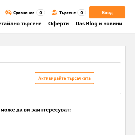
Вход
Сравнение
0
Търсене
0
етайлно търсене
Оферти
Das Blog и новини
Активирайте търсачката
може да ви заинтересуват: