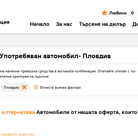
Любими
0
нция
Началo
За нас
Търсене на дилър
Д
Употребяван автомобил- Пловдив
ма налични превозни средства в желаната комбинация. Опитайте отново с по-
злични критерии за търсене:
Пловдив
Изчисти всички филтри
е
алтернатива
Автомобили от нашата оферта, които 
а правното известие