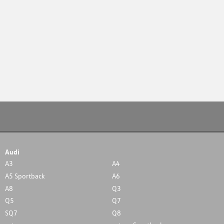
Audi
A3
A4
A5 Sportback
A6
A8
Q3
Q5
Q7
SQ7
Q8