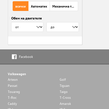
всички
Автоматик
Механична трансмисия
Обем на двигателя
Facebook
Volkswagen
Arteon
Golf
Passat
Tiguan
Touareg
Taigo
T-Roc
T-Cross
Caddy
Amarok