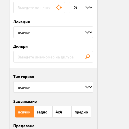
Локация
Дилъри
Тип гориво
Задвижване
всички
задно
4x4
предно
Предаване