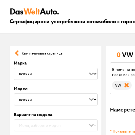
Das
Welt
Auto.
Сертифицирани употребявани автомобили с гара
0
VW 
Към началната страница
Марка
В момента ня
малко или ра
VW
Модел
Намерет
Вариант на модела
* Показване н