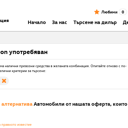
Любими
0
нция
Началo
За нас
Търсене на дилър
Д
eon употребяван
ма налични превозни средства в желаната комбинация. Опитайте отново с по-
злични критерии за търсене:
е
алтернатива
Автомобили от нашата оферта, които 
а правното известие