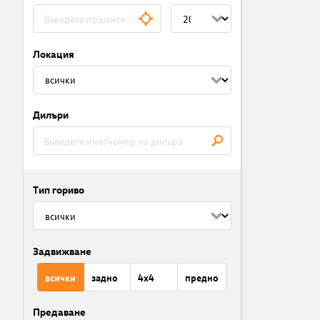
Локация
Дилъри
Тип гориво
Задвижване
всички
задно
4x4
предно
Предаване