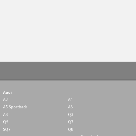
Audi
A3
A4
A5 Sportback
A6
A8
Q3
Q5
Q7
SQ7
Q8