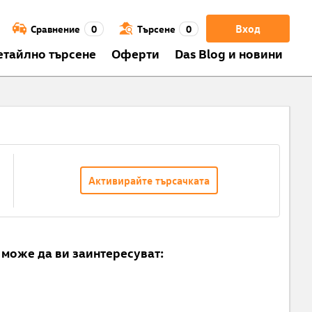
Вход
Сравнение
0
Търсене
0
етайлно търсене
Оферти
Das Blog и новини
Активирайте търсачката
може да ви заинтересуват: