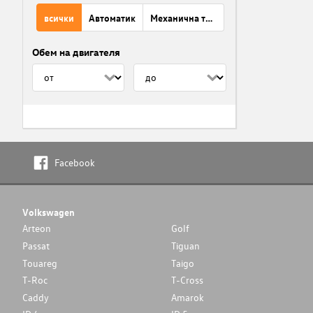
всички
Автоматик
Механична трансмисия
Обем на двигателя
Facebook
Volkswagen
Arteon
Golf
Passat
Tiguan
Touareg
Taigo
T-Roc
T-Cross
Caddy
Amarok