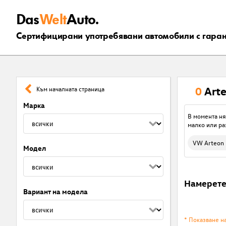
Das
Welt
Auto.
Сертифицирани употребявани автомобили с гара
0
Art
Към началната страница
Марка
В момента ня
малко или ра
VW Arteon
Модел
Намерет
Вариант на модела
* Показване н