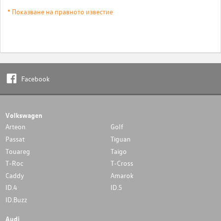
* Показване на правното известие
Facebook
Volkswagen
Arteon
Golf
Passat
Tiguan
Touareg
Taigo
T-Roc
T-Cross
Caddy
Amarok
ID.4
ID.5
ID.Buzz
Audi