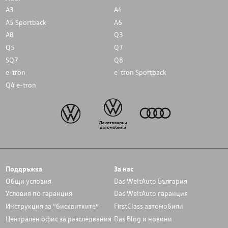
A3
A4
A5 Sportback
A6
A8
Q3
Q5
Q7
SQ7
Q8
e-tron
e-tron Sportback
Q4 e-tron
Поддръжка
За нас
Общи условия
Das WeltAuto България
Условия по гаранция
Das WeltAuto гаранция
Инструкция за “бисквитките”
FirstClass автомобили
Централен офис за разследвания
Das Blog и новини