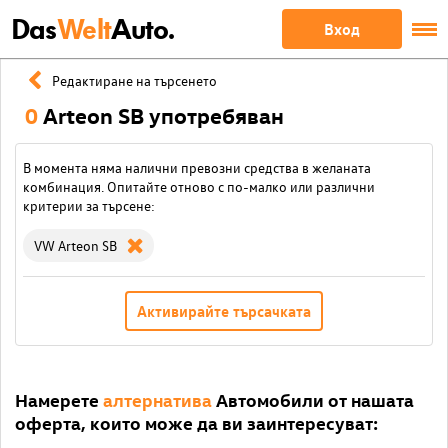
Das
Welt
Auto.
Вход
Редактиране на търсенето
0
Arteon SB употребяван
В момента няма налични превозни средства в желаната
комбинация. Опитайте отново с по-малко или различни
критерии за търсене:
VW Arteon SB
Активирайте търсачката
Намерете
алтернатива
Автомобили от нашата
оферта, които може да ви заинтересуват: