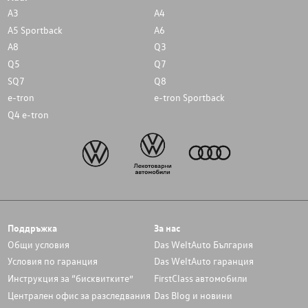
A3
A4
A5 Sportback
A6
A8
Q3
Q5
Q7
SQ7
Q8
e-tron
e-tron Sportback
Q4 e-tron
Поддръжка
За нас
Общи условия
Das WeltAuto България
Условия по гаранция
Das WeltAuto гаранция
Инструкция за “бисквитките”
FirstClass автомобили
Централен офис за разследвания
Das Blog и новини