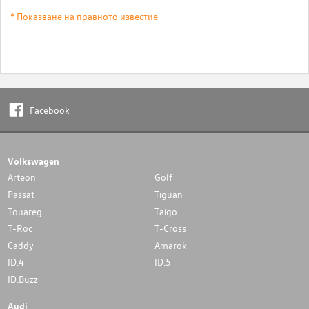
* Показване на правното известие
Facebook
Volkswagen
Arteon
Golf
Passat
Tiguan
Touareg
Taigo
T-Roc
T-Cross
Caddy
Amarok
ID.4
ID.5
ID.Buzz
Audi