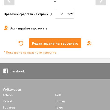
1
Превозни средства на страница
Активирайте търсачката
Редактиране на търсенето
* Показване на правното известие
Facebook
Volkswagen
Arteon
Golf
Passat
Tiguan
Touareg
Taigo