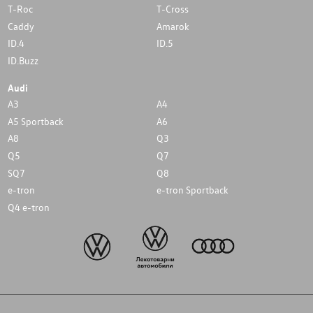
T-Roc
T-Cross
Caddy
Amarok
ID.4
ID.5
ID.Buzz
Audi
A3
A4
A5 Sportback
A6
A8
Q3
Q5
Q7
SQ7
Q8
e-tron
e-tron Sportback
Q4 e-tron