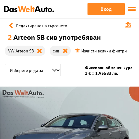
Das
Welt
Auto.
Вход
Редактиране на търсенето
2
Arteon SB сив употребяван
VW Arteon SB
сив
Изчисти всички филтри
Фиксиран обменен курс
1 € = 1.95583 лв.