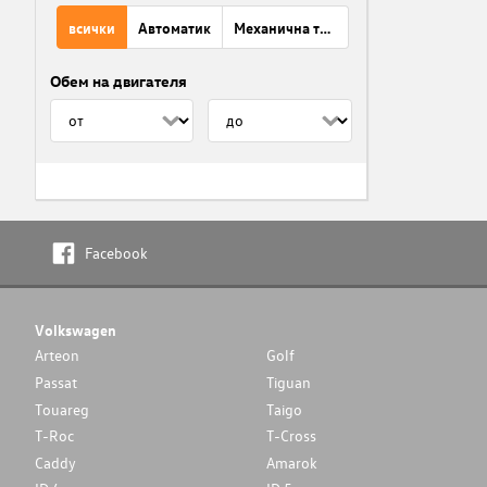
всички
Автоматик
Механична трансмисия
Обем на двигателя
Facebook
Volkswagen
Arteon
Golf
Passat
Tiguan
Touareg
Taigo
T-Roc
T-Cross
Caddy
Amarok