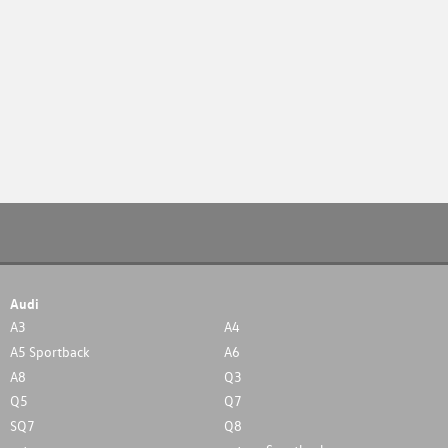
Audi
A3
A4
A5 Sportback
A6
A8
Q3
Q5
Q7
SQ7
Q8