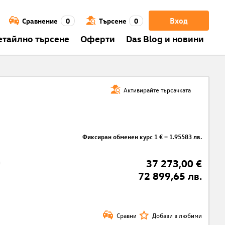
Вход
Сравнение
0
Търсене
0
етайлно търсене
Оферти
Das Blog и новини
Активирайте търсачката
Фиксиран обменен курс 1 € = 1.95583 лв.
G
37 273,00 €
72 899,65 лв.
Сравни
Добави в любими