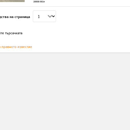
20005/3014
дства на страница
те търсачката
а правното известие