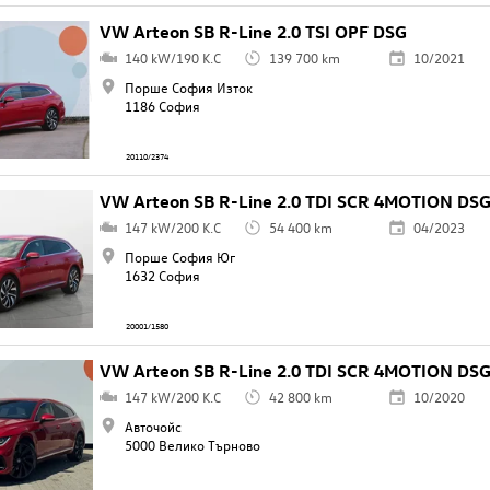
VW Arteon SB R-Line 2.0 TSI OPF DSG
140 kW/190 K.C
139 700 km
10/2021
Порше София Изток
1186 София
20110/2374
VW Arteon SB R-Line 2.0 TDI SCR 4MOTION DS
147 kW/200 K.C
54 400 km
04/2023
Порше София Юг
1632 София
20001/1580
VW Arteon SB R-Line 2.0 TDI SCR 4MOTION DS
147 kW/200 K.C
42 800 km
10/2020
Авточойс
5000 Велико Търново