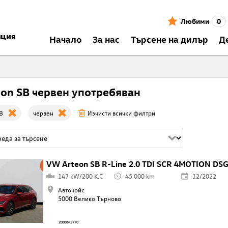
Любими
0
нция
Началo
За нас
Търсене на дилър
Д
eon SB червен употребяван
B
червен
Изчисти всички филтри
VW Arteon SB R-Line 2.0 TDI SCR 4MOTION DS
147 kW/200 K.C
45 000 km
12/2022
Авточойс
5000 Велико Търново
20005/2770