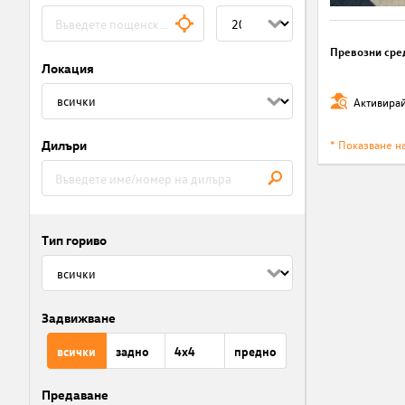
Превозни сре
Локация
Активирай
Дилъри
* Показване н
Тип гориво
Задвижване
всички
задно
4x4
предно
Предаване