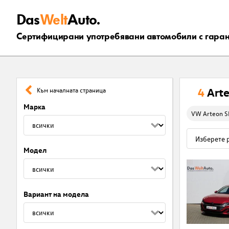
Das
Welt
Auto.
Сертифицирани употребявани автомобили с гара
4
Art
Към началната страница
Марка
VW Arteon S
Модел
Вариант на модела