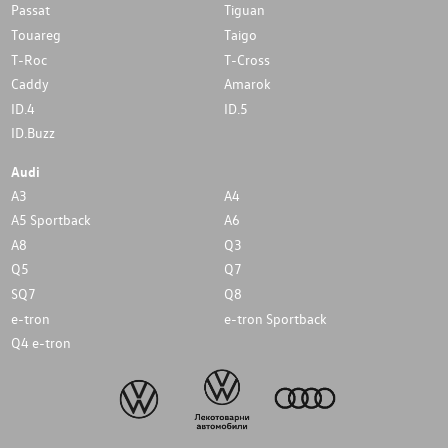
Passat
Tiguan
Touareg
Taigo
T-Roc
T-Cross
Caddy
Amarok
ID.4
ID.5
ID.Buzz
Audi
A3
A4
A5 Sportback
A6
A8
Q3
Q5
Q7
SQ7
Q8
e-tron
e-tron Sportback
Q4 e-tron