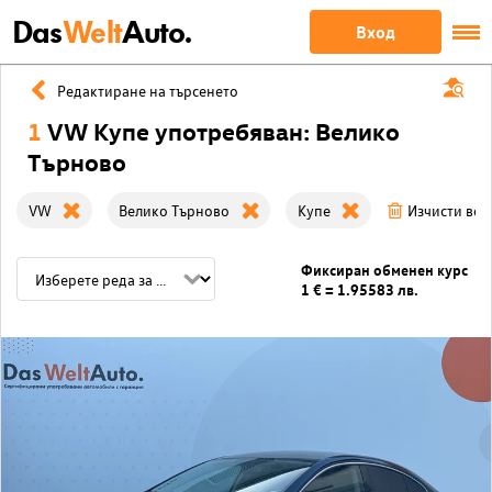
Das
Welt
Auto.
Вход
Редактиране на търсенето
1
VW Купе употребяван: Велико
Търново
VW
Велико Търново
Купе
Изчисти вси
Фиксиран обменен курс
1 € = 1.95583 лв.