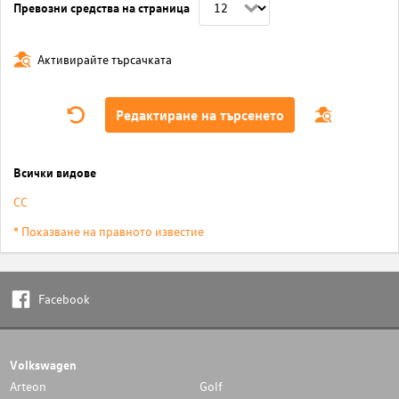
Превозни средства на страница
Активирайте търсачката
Редактиране на търсенето
Всички видове
CC
* Показване на правното известие
Facebook
Volkswagen
Arteon
Golf