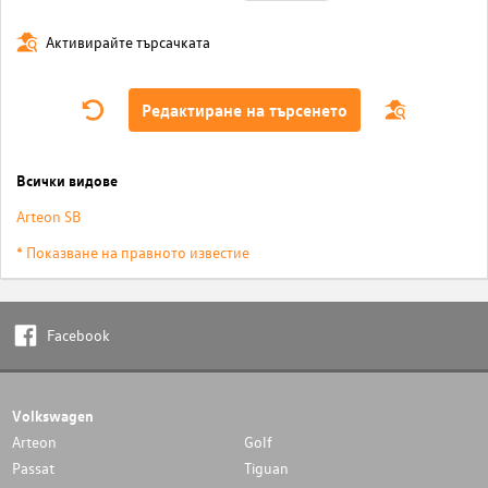
Активирайте търсачката
Редактиране на търсенето
Всички видове
Arteon SB
* Показване на правното известие
Facebook
Volkswagen
Arteon
Golf
Passat
Tiguan