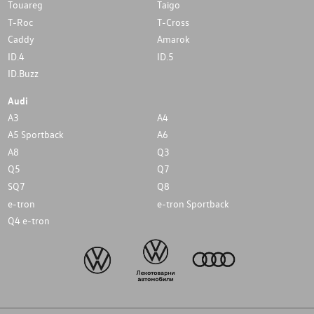
Touareg
Taigo
T-Roc
T-Cross
Caddy
Amarok
ID.4
ID.5
ID.Buzz
Audi
A3
A4
A5 Sportback
A6
A8
Q3
Q5
Q7
SQ7
Q8
e-tron
e-tron Sportback
Q4 e-tron