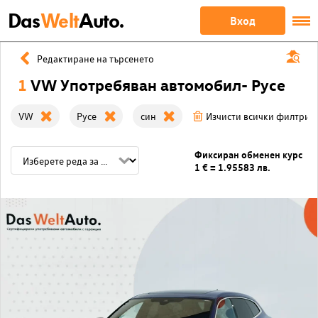
Das
Welt
Auto.
Вход
Редактиране на търсенето
1
VW Употребяван автомобил- Русе
VW
Русе
син
Изчисти всички филтри
Фиксиран обменен курс
1 € = 1.95583 лв.