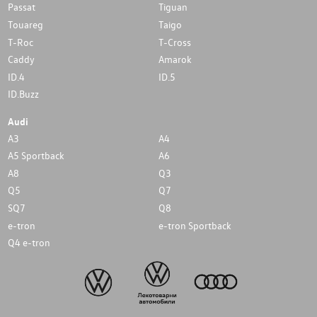
Passat
Tiguan
Touareg
Taigo
T-Roc
T-Cross
Caddy
Amarok
ID.4
ID.5
ID.Buzz
Audi
A3
A4
A5 Sportback
A6
A8
Q3
Q5
Q7
SQ7
Q8
e-tron
e-tron Sportback
Q4 e-tron