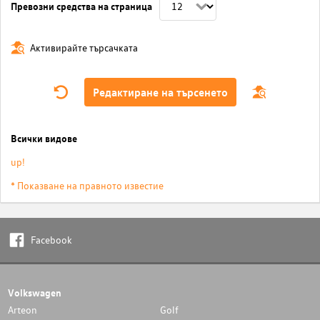
Превозни средства на страница
Активирайте търсачката
Редактиране на търсенето
Всички видове
up!
* Показване на правното известие
Facebook
Volkswagen
Arteon
Golf