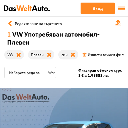
Das
Welt
Auto.
Вход
Редактиране на търсенето
1
VW Употребяван автомобил-
Плевен
VW
Плевен
син
Изчисти всички филтр
Фиксиран обменен курс
1 € = 1.95583 лв.