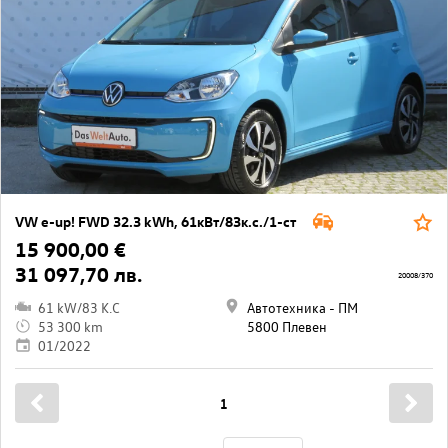
VW e-up! FWD 32.3 kWh, 61кВт/83к.с./1-ст
15 900,00 €
31 097,70 лв.
20008/370
61 kW/83 K.C
Автотехника - ПМ
53 300 km
5800 Плевен
01/2022
1