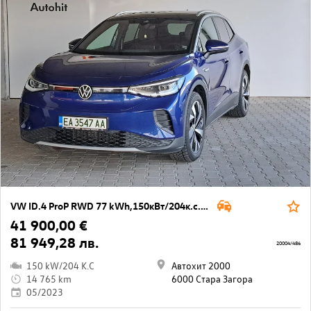
VW ID.4 ProP RWD 77 kWh,150кВт/204к.с./1-ст
41 900,00 €
81 949,28 лв.
20004/486
150 kW/204 K.C
Автохит 2000
14 765 km
6000 Стара Загора
05/2023