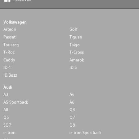
Volkswagen
Arteon
Golf
Passat
Tiguan
Touareg
Taigo
T-Roc
T-Cross
Caddy
Amarok
ID.4
ID.5
ID.Buzz
Audi
A3
A4
A5 Sportback
A6
A8
Q3
Q5
Q7
SQ7
Q8
e-tron
e-tron Sportback