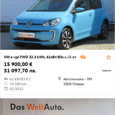
VW e-up! FWD 32.3 kWh, 61кВт/83к.с./1-ст
15 900,00 €
31 097,70 лв.
20008/370
61 kW/83 K.C
Автотехника - ПМ
53 300 km
5800 Плевен
01/2022