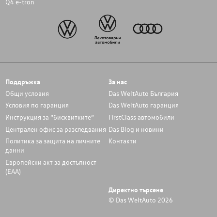
Q4 e-tron
Поддръжка
За нас
Общи условия
Das WeltAuto България
Условия по гаранция
Das WeltAuto гаранция
Инструкция за “бисквитките”
FirstClass автомобили
Централен офис за разследвания
Das Blog и новини
Политика за защита на личните
Контакти
данни
Европейски акт за достъпност
(ЕАА)
Директно търсене
© Das WeltAuto 2026