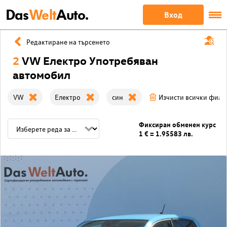
Das
Welt
Auto.
Вход
Редактиране на търсенето
2
VW Електро Употребяван
автомобил
VW
Електро
син
Изчисти всички филт
Фиксиран обменен курс
1 € = 1.95583 лв.