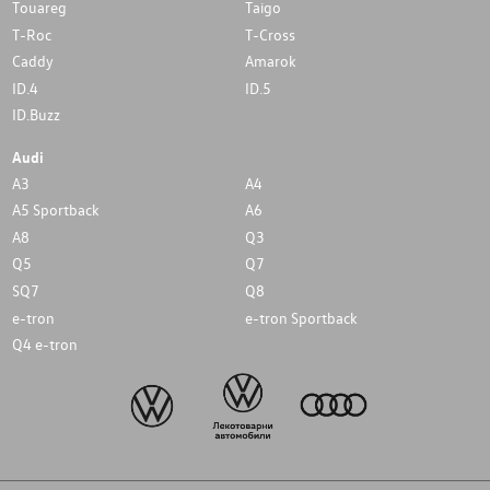
Touareg
Taigo
T-Roc
T-Cross
Caddy
Amarok
ID.4
ID.5
ID.Buzz
Audi
A3
A4
A5 Sportback
A6
A8
Q3
Q5
Q7
SQ7
Q8
e-tron
e-tron Sportback
Q4 e-tron