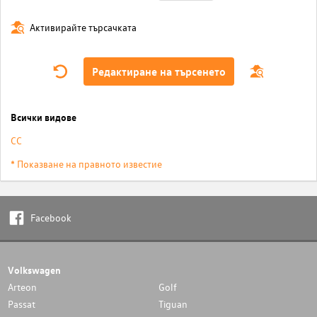
Активирайте търсачката
Редактиране на търсенето
Всички видове
CC
* Показване на правното известие
Facebook
Volkswagen
Arteon
Golf
Passat
Tiguan