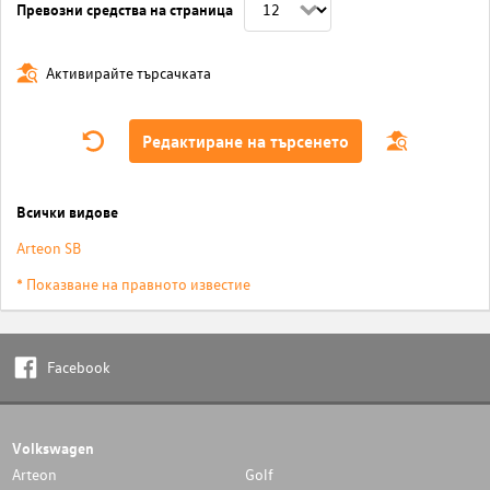
Превозни средства на страница
Активирайте търсачката
Редактиране на търсенето
Всички видове
Arteon SB
* Показване на правното известие
Facebook
Volkswagen
Arteon
Golf