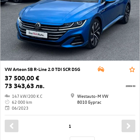
VW Arteon SB R-Line 2.0 TDI SCR DSG
37 500,00 €
73 343,63 лв.
20003/53
147 kW/200 K.C
Westauto-M VW
62 000 km
8010 Бургас
06/2023
1