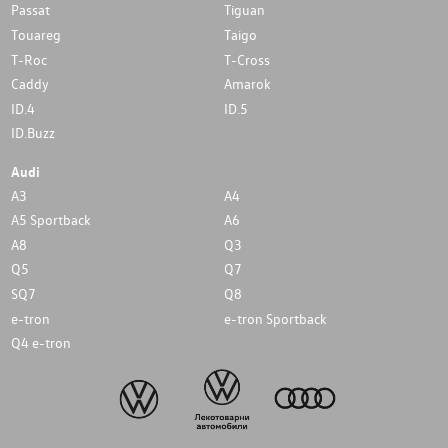
Passat
Tiguan
Touareg
Taigo
T-Roc
T-Cross
Caddy
Amarok
ID.4
ID.5
ID.Buzz
Audi
A3
A4
A5 Sportback
A6
A8
Q3
Q5
Q7
SQ7
Q8
e-tron
e-tron Sportback
Q4 e-tron