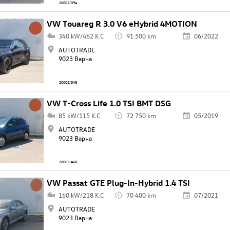
20002/394
VW Touareg R 3.0 V6 eHybrid 4MOTION
340 kW/462 K.C
91 500 km
06/2022
AUTOTRADE
9023 Варна
20002/348
VW T-Cross Life 1.0 TSI BMT DSG
85 kW/115 K.C
72 750 km
05/2019
AUTOTRADE
9023 Варна
20002/468
VW Passat GTE Plug-In-Hybrid 1.4 TSI
160 kW/218 K.C
70 400 km
07/2021
AUTOTRADE
9023 Варна