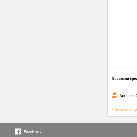
Превозни сре
Активирай
* Показване н
Facebook