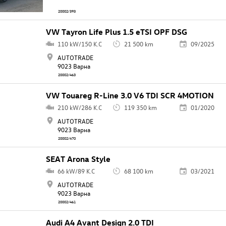
20002/393
VW Tayron Life Plus 1.5 eTSI OPF DSG
110 kW/150 K.C
21 500 km
09/2025
AUTOTRADE
9023 Варна
20002/463
VW Touareg R-Line 3.0 V6 TDI SCR 4MOTION
210 kW/286 K.C
119 350 km
01/2020
AUTOTRADE
9023 Варна
20002/470
SEAT Arona Style
66 kW/89 K.C
68 100 km
03/2021
AUTOTRADE
9023 Варна
20002/461
Audi A4 Avant Design 2.0 TDI