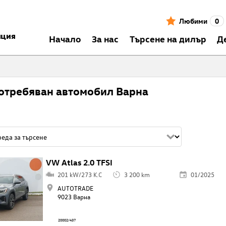
Любими
0
нция
Началo
За нас
Търсене на дилър
Д
отребяван автомобил Варна
VW Atlas 2.0 TFSI
201 kW/273 K.C
3 200 km
01/2025
AUTOTRADE
9023 Варна
20002/437