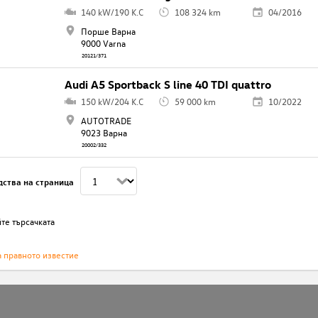
140 kW/190 K.C
108 324 km
04/2016
Порше Варна
9000 Varna
20121/371
Audi A5 Sportback S line 40 TDI quattro
150 kW/204 K.C
59 000 km
10/2022
AUTOTRADE
9023 Варна
20002/332
дства на страница
те търсачката
а правното известие