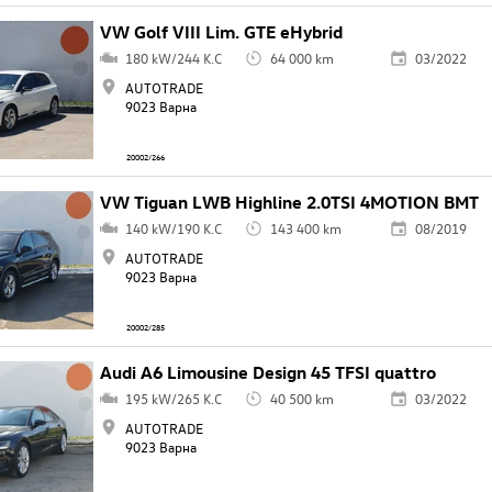
VW Golf VIII Lim. GTE eHybrid
180 kW/244 K.C
64 000 km
03/2022
AUTOTRADE
9023 Варна
20002/266
VW Tiguan LWB Highline 2.0TSI 4MOTION BMT
140 kW/190 K.C
143 400 km
08/2019
AUTOTRADE
9023 Варна
20002/285
Audi A6 Limousine Design 45 TFSI quattro
195 kW/265 K.C
40 500 km
03/2022
AUTOTRADE
9023 Варна