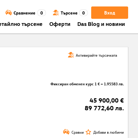
Вход
Сравнение
0
Търсене
0
етайлно търсене
Оферти
Das Blog и новини
Активирайте търсачката
Фиксиран обменен курс 1 € = 1.95583 лв.
45 900,00 €
89 772,60 лв.
Сравни
Добави в любими