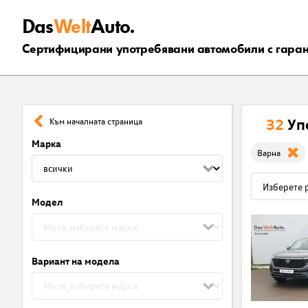
Das
Welt
Auto.
Сертифицирани употребявани автомобили с гара
32
Уп
Към началната страница
Марка
Варна
Модел
Вариант на модела