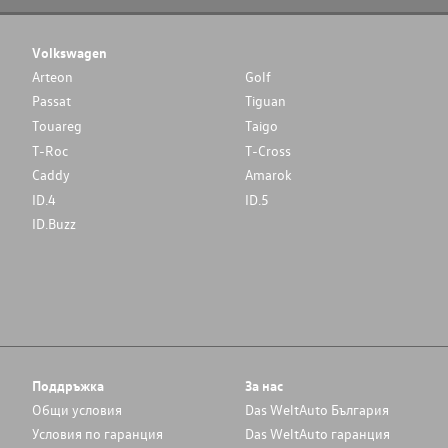
Volkswagen
Arteon
Golf
Passat
Tiguan
Touareg
Taigo
T-Roc
T-Cross
Caddy
Amarok
ID.4
ID.5
ID.Buzz
Поддръжка
За нас
Общи условия
Das WeltAuto България
Условия по гаранция
Das WeltAuto гаранция