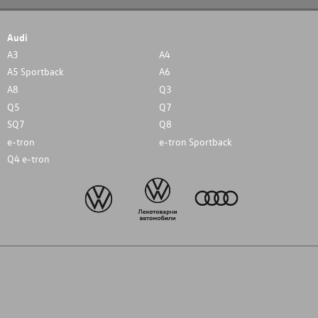
Audi
A3
A4
A5 Sportback
A6
A8
Q3
Q5
Q7
SQ7
Q8
e-tron
e-tron Sportback
Q4 e-tron