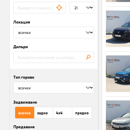
Локация
Дилъри
Тип гориво
Задвижване
всички
задно
4x4
предно
Предаване