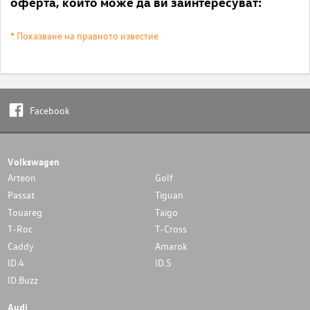
оферта, които може да ви заинтересуват:
* Показване на правното известие
Facebook
Volkswagen
Arteon
Golf
Passat
Tiguan
Touareg
Taigo
T-Roc
T-Cross
Caddy
Amarok
ID.4
ID.5
ID.Buzz
Audi