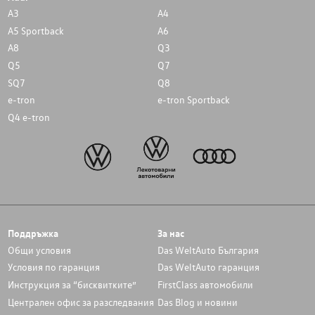
A3
A4
A5 Sportback
A6
A8
Q3
Q5
Q7
SQ7
Q8
e-tron
e-tron Sportback
Q4 e-tron
Поддръжка
За нас
Общи условия
Das WeltAuto България
Условия по гаранция
Das WeltAuto гаранция
Инструкция за “бисквитките”
FirstClass автомобили
Централен офис за разследвания
Das Blog и новини