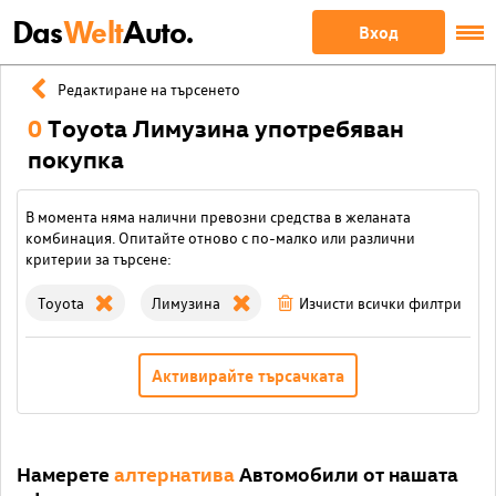
Das
Welt
Auto.
Вход
Редактиране на търсенето
0
Toyota Лимузина употребяван
покупка
В момента няма налични превозни средства в желаната
комбинация. Опитайте отново с по-малко или различни
критерии за търсене:
Toyota
Лимузина
Изчисти всички филтри
Активирайте търсачката
Намерете
алтернатива
Автомобили от нашата