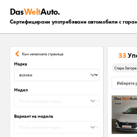
Das
Welt
Auto.
Сертифицирани употребявани автомобили с гара
33
Уп
Към началната страница
Марка
Стара Загора
Модел
Вариант на модела