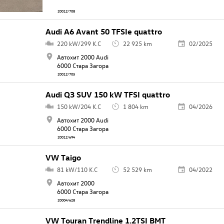
20012/708
Audi A6 Avant 50 TFSIe quattro
220 kW/299 K.C
22 925 km
02/2025
Автохит 2000 Audi
6000 Стара Загора
20012/705
Audi Q3 SUV 150 kW TFSI quattro
150 kW/204 K.C
1 804 km
04/2026
Автохит 2000 Audi
6000 Стара Загора
20012/694
VW Taigo
81 kW/110 K.C
52 529 km
04/2022
Автохит 2000
6000 Стара Загора
20004/628
VW Touran Trendline 1.2TSI BMT