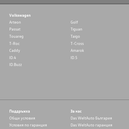
Volkswagen
Arteon
Golf
Passat
Tiguan
Touareg
Taigo
T-Roc
T-Cross
Caddy
Amarok
ID.4
ID.5
ID.Buzz
Поддръжка
За нас
Общи условия
Das WeltAuto България
Условия по гаранция
Das WeltAuto гаранция