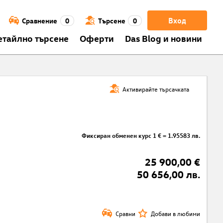
Вход
Сравнение
0
Търсене
0
етайлно търсене
Оферти
Das Blog и новини
Активирайте търсачката
Фиксиран обменен курс 1 € = 1.95583 лв.
25 900,00 €
50 656,00 лв.
Сравни
Добави в любими