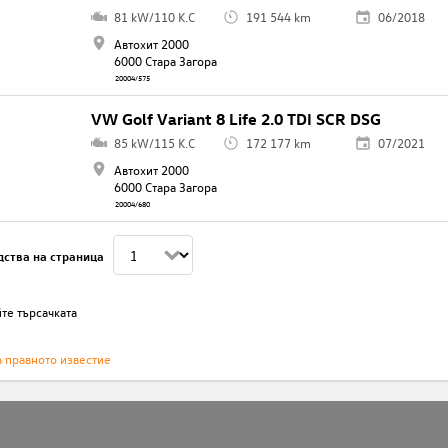
81 kW/110 K.C
191 544 km
06/2018
Автохит 2000
6000 Стара Загора
20004/575
VW Golf Variant 8 Life 2.0 TDI SCR DSG
85 kW/115 K.C
172 177 km
07/2021
Автохит 2000
6000 Стара Загора
20004/680
дства на страница
те търсачката
а правното известие