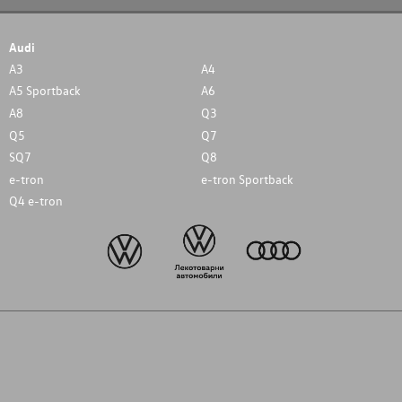
Audi
A3
A4
A5 Sportback
A6
A8
Q3
Q5
Q7
SQ7
Q8
e-tron
e-tron Sportback
Q4 e-tron