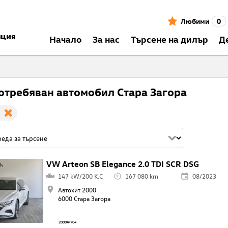
Любими
0
нция
Началo
За нас
Търсене на дилър
Д
отребяван автомобил Стара Загора
VW Arteon SB Elegance 2.0 TDI SCR DSG
147 kW/200 K.C
167 080 km
08/2023
Автохит 2000
6000 Стара Загора
20004/704