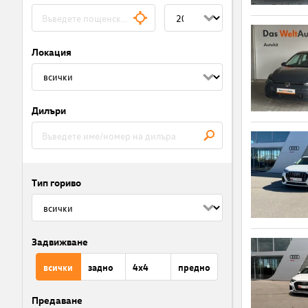
Локация
Дилъри
Тип гориво
Задвижване
всички
задно
4x4
предно
Предаване