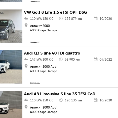
20004/685
VW Golf 8 Life 1.5 eTSI OPF DSG
110 kW/150 K.C
155 879 km
10/2020
Автохит 2000
6000 Стара Загора
20004/692
Audi Q3 S line 40 TDI quattro
147 kW/200 K.C
68 905 km
04/2022
Автохит 2000 Audi
6000 Стара Загора
20012/684
Audi A3 Limousine S line 35 TFSI CoD
110 kW/150 K.C
120 136 km
10/2020
Автохит 2000 Audi
6000 Стара Загора