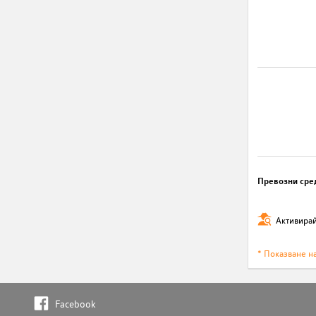
Превозни сре
Активирай
* Показване н
Facebook