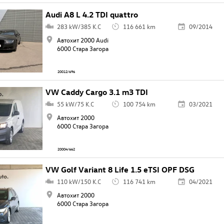
Audi A8 L 4.2 TDI quattro
283 kW/385 K.C
116 661 km
09/2014
Автохит 2000 Audi
6000 Стара Загора
20012/696
VW Caddy Cargo 3.1 m3 TDI
55 kW/75 K.C
100 754 km
03/2021
Автохит 2000
6000 Стара Загора
20004/662
VW Golf Variant 8 Life 1.5 eTSI OPF DSG
110 kW/150 K.C
116 741 km
04/2021
Автохит 2000
6000 Стара Загора