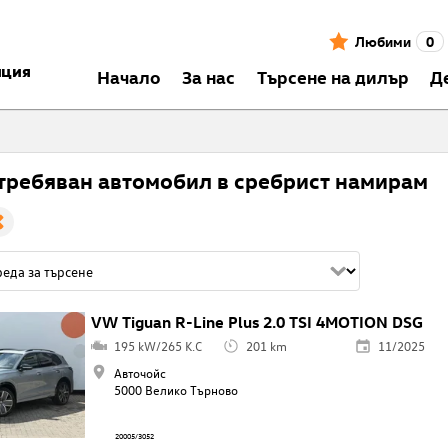
Любими
0
нция
Началo
За нас
Търсене на дилър
Д
требяван автомобил в сребрист намирам
VW Tiguan R-Line Plus 2.0 TSI 4MOTION DSG
195 kW/265 K.C
201 km
11/2025
Авточойс
5000 Велико Търново
20005/3052