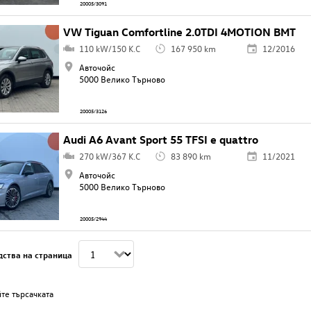
20005/3091
VW Tiguan Comfortline 2.0TDI 4MOTION BMT
110 kW/150 K.C
167 950 km
12/2016
Авточойс
5000 Велико Търново
20005/3126
Audi A6 Avant Sport 55 TFSI e quattro
270 kW/367 K.C
83 890 km
11/2021
Авточойс
5000 Велико Търново
20005/2944
дства на страница
те търсачката