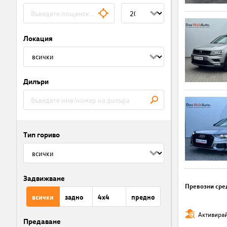
Локация
Дилъри
Тип гориво
Задвижване
Превозни сре
всички
задно
4x4
предно
Активирай
Предаване