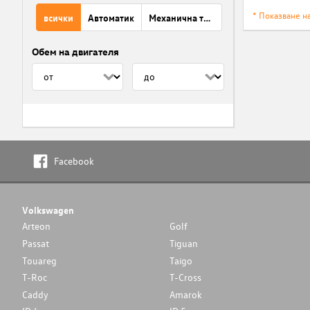
* Показване н
всички
Автоматик
Механична трансмисия
Обем на двигателя
Facebook
Volkswagen
Arteon
Golf
Passat
Tiguan
Touareg
Taigo
T-Roc
T-Cross
Caddy
Amarok