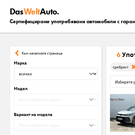
Das
Welt
Auto.
Сертифицирани употребявани автомобили с гара
6
Упо
Към началната страница
Марка
сребрист
Модел
Вариант на модела