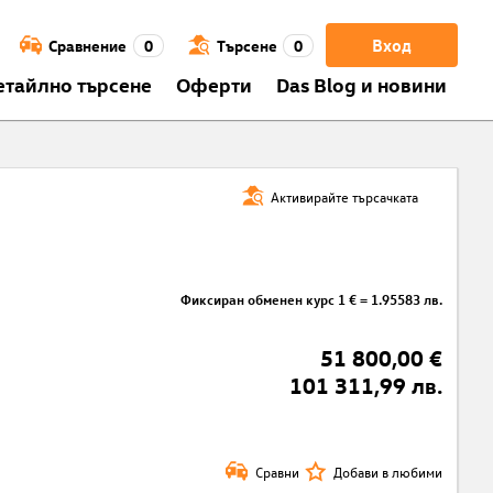
Вход
Сравнение
0
Търсене
0
етайлно търсене
Оферти
Das Blog и новини
Активирайте търсачката
Фиксиран обменен курс 1 € = 1.95583 лв.
51 800,00 €
101 311,99 лв.
Сравни
Добави в любими