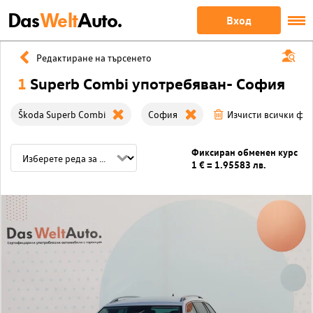
Das
Welt
Auto.
Вход
Редактиране на търсенето
1
Superb Combi употребяван- София
Škoda Superb Combi
София
Изчисти всички фи
Фиксиран обменен курс
1 € = 1.95583 лв.