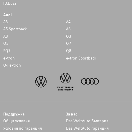
ID.Buzz
Audi
A3
A4
A5 Sportback
A6
A8
Q3
Q5
Q7
SQ7
Q8
e-tron
e-tron Sportback
Q4 e-tron
Поддръжка
За нас
Общи условия
Das WeltAuto България
Условия по гаранция
Das WeltAuto гаранция