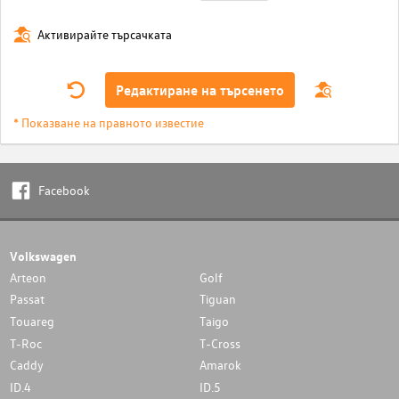
Активирайте търсачката
Редактиране на търсенето
* Показване на правното известие
Facebook
Volkswagen
Arteon
Golf
Passat
Tiguan
Touareg
Taigo
T-Roc
T-Cross
Caddy
Amarok
ID.4
ID.5