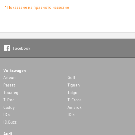
* Показване на правното известие
Facebook
Volkswagen
Arteon
Golf
Passat
Tiguan
Touareg
Taigo
T-Roc
T-Cross
Caddy
Amarok
ID.4
ID.5
ID.Buzz
Audi