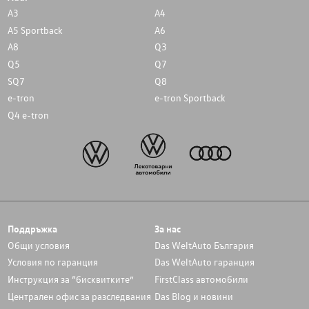
A3
A4
A5 Sportback
A6
A8
Q3
Q5
Q7
SQ7
Q8
e-tron
e-tron Sportback
Q4 e-tron
Поддръжка
За нас
Общи условия
Das WeltAuto България
Условия по гаранция
Das WeltAuto гаранция
Инструкция за “бисквитките”
FirstClass автомобили
Централен офис за разследвания
Das Blog и новини