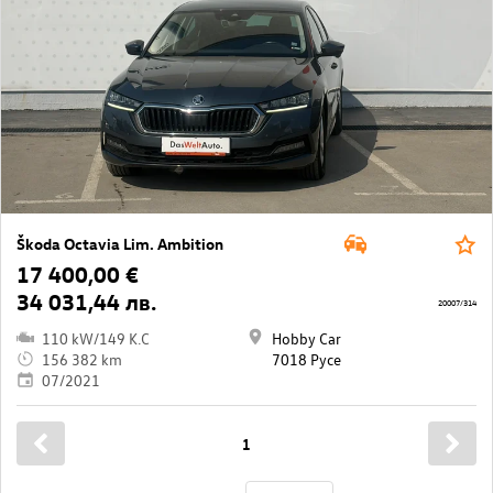
Škoda Octavia Lim. Ambition
17 400,00 €
34 031,44 лв.
20007/314
110 kW/149 K.C
Hobby Car
156 382 km
7018 Русе
07/2021
1