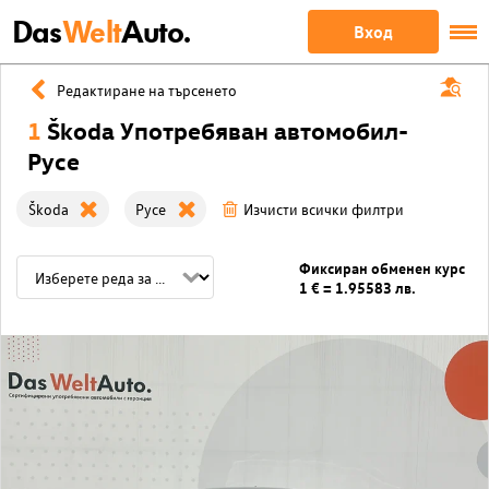
Das
Welt
Auto.
Вход
Редактиране на търсенето
1
Škoda Употребяван автомобил-
Русе
Škoda
Русе
Изчисти всички филтри
Фиксиран обменен курс
1 € = 1.95583 лв.