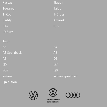
Passat
Tiguan
Touareg
Taigo
T-Roc
T-Cross
Caddy
Amarok
ID.4
ID.5
ID.Buzz
Audi
A3
A4
A5 Sportback
A6
A8
Q3
Q5
Q7
SQ7
Q8
e-tron
e-tron Sportback
Q4 e-tron