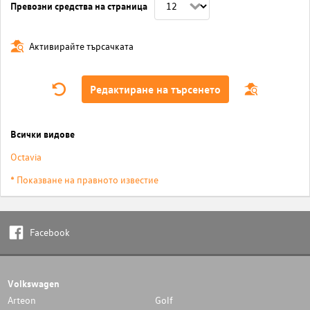
Превозни средства на страница
Активирайте търсачката
Редактиране на търсенето
Всички видове
Octavia
* Показване на правното известие
Facebook
Volkswagen
Arteon
Golf