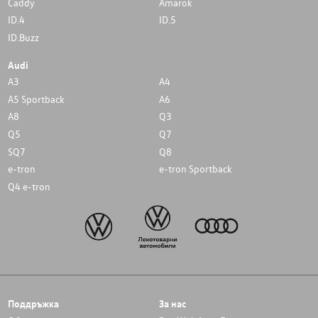
Caddy
Amarok
ID.4
ID.5
ID.Buzz
Audi
A3
A4
A5 Sportback
A6
A8
Q3
Q5
Q7
SQ7
Q8
e-tron
e-tron Sportback
Q4 e-tron
Поддръжка
За нас