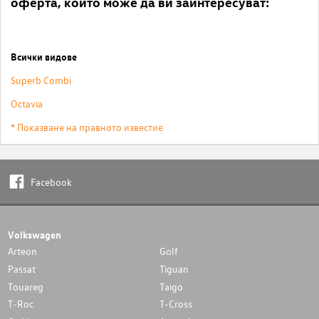
оферта, които може да ви заинтересуват:
Всички видове
Superb Combi
Octavia
* Показване на правното известие
Facebook
Volkswagen
Arteon
Golf
Passat
Tiguan
Touareg
Taigo
T-Roc
T-Cross