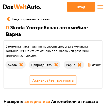
Das
Welt
Auto.
Вход
Редактиране на търсенето
0
Škoda Употребяван автомобил-
Варна
В момента няма налични превозни средства в желаната
комбинация. Опитайте отново с по-малко или различни
критерии за търсене:
Škoda
Природен газ
Варна
Изчисти 
Активирайте търсачката
Намерете
алтернатива
Автомобили от нашата