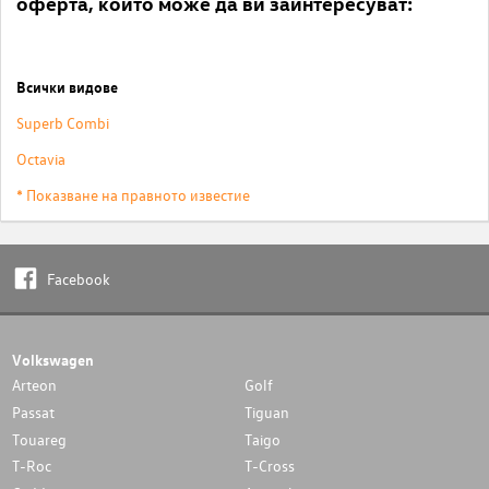
оферта, които може да ви заинтересуват:
Всички видове
Superb Combi
Octavia
* Показване на правното известие
Facebook
Volkswagen
Arteon
Golf
Passat
Tiguan
Touareg
Taigo
T-Roc
T-Cross