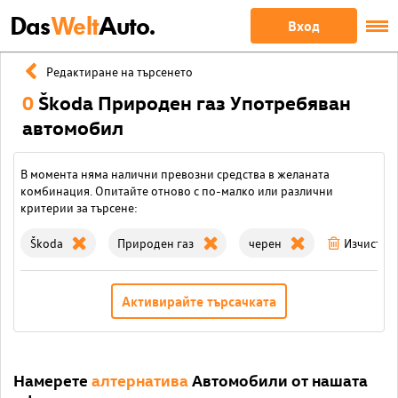
Das
Welt
Auto.
Вход
Редактиране на търсенето
0
Škoda Природен газ Употребяван
автомобил
В момента няма налични превозни средства в желаната
комбинация. Опитайте отново с по-малко или различни
критерии за търсене:
Škoda
Природен газ
черен
Изчисти 
Активирайте търсачката
Намерете
алтернатива
Автомобили от нашата