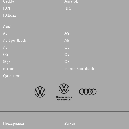
Caddy
Amarok
ID.4
ID.5
ID.Buzz
Audi
A3
A4
A5 Sportback
A6
A8
Q3
Q5
Q7
SQ7
Q8
e-tron
e-tron Sportback
Q4 e-tron
Поддръжка
За нас