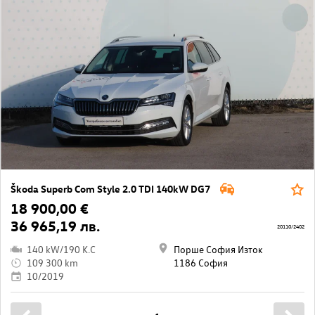
Škoda Superb Com Style 2.0 TDI 140kW DG7
18 900,00 €
36 965,19 лв.
20110/2402
140 kW/190 K.C
Порше София Изток
109 300 km
1186 София
10/2019