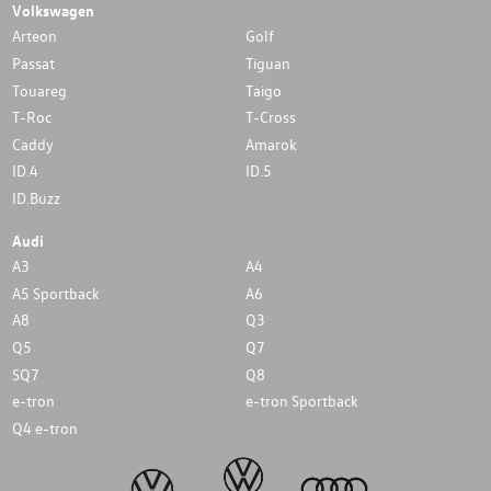
Volkswagen
Arteon
Golf
Passat
Tiguan
Touareg
Taigo
T-Roc
T-Cross
Caddy
Amarok
ID.4
ID.5
ID.Buzz
Audi
A3
A4
A5 Sportback
A6
A8
Q3
Q5
Q7
SQ7
Q8
e-tron
e-tron Sportback
Q4 e-tron