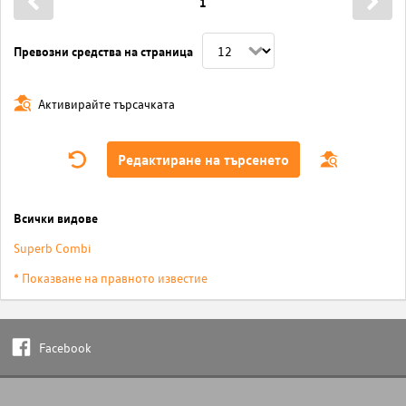
1
Превозни средства на страница
Активирайте търсачката
Редактиране на търсенето
Всички видове
Superb Combi
* Показване на правното известие
Facebook