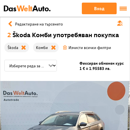
Das
Welt
Auto.
Вход
Редактиране на търсенето
2
Škoda Комби употребяван покупка
Škoda
Комби
Изчисти всички филтри
Фиксиран обменен курс
1 € = 1.95583 лв.