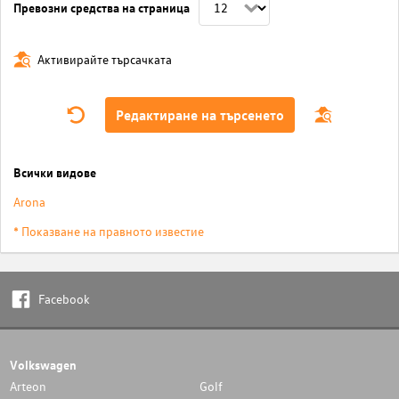
Превозни средства на страница
Активирайте търсачката
Редактиране на търсенето
Всички видове
Arona
* Показване на правното известие
Facebook
Volkswagen
Arteon
Golf