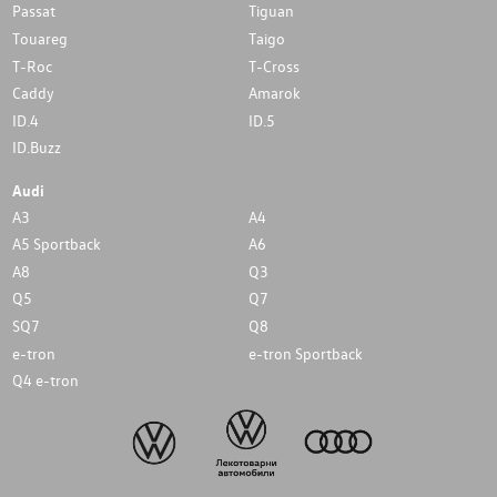
Passat
Tiguan
Touareg
Taigo
T-Roc
T-Cross
Caddy
Amarok
ID.4
ID.5
ID.Buzz
Audi
A3
A4
A5 Sportback
A6
A8
Q3
Q5
Q7
SQ7
Q8
e-tron
e-tron Sportback
Q4 e-tron