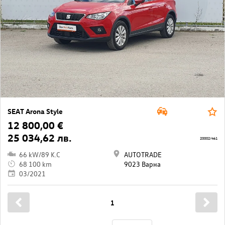
SEAT Arona Style
12 800,00 €
25 034,62 лв.
20002/461
66 kW/89 K.C
AUTOTRADE
68 100 km
9023 Варна
03/2021
1