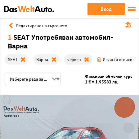
Das
Welt
Auto.
Вход
Редактиране на търсенето
1
SEAT Употребяван автомобил-
Варна
SEAT
Варна
червен
Изчисти всички ф
Фиксиран обменен курс
1 € = 1.95583 лв.