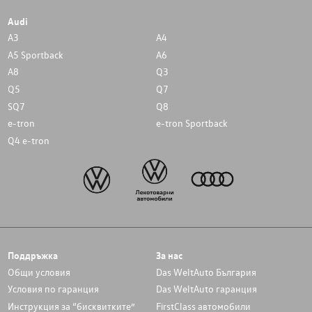
Audi
A3
A4
A5 Sportback
A6
A8
Q3
Q5
Q7
SQ7
Q8
e-tron
e-tron Sportback
Q4 e-tron
Поддръжка
За нас
Общи условия
Das WeltAuto България
Условия по гаранция
Das WeltAuto гаранция
Инструкция за “бисквитките”
FirstClass автомобили