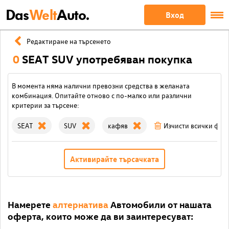
Das
Welt
Auto.
Вход
Редактиране на търсенето
0
SEAT SUV употребяван покупка
В момента няма налични превозни средства в желаната
комбинация. Опитайте отново с по-малко или различни
критерии за търсене:
SEAT
SUV
кафяв
Изчисти всички фил
Активирайте търсачката
Намерете
алтернатива
Автомобили от нашата
оферта, които може да ви заинтересуват: