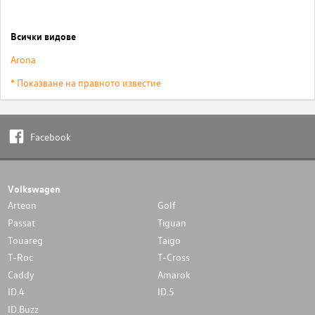
Всички видове
Arona
* Показване на правното известие
Facebook
Volkswagen
Arteon
Golf
Passat
Tiguan
Touareg
Taigo
T-Roc
T-Cross
Caddy
Amarok
ID.4
ID.5
ID.Buzz