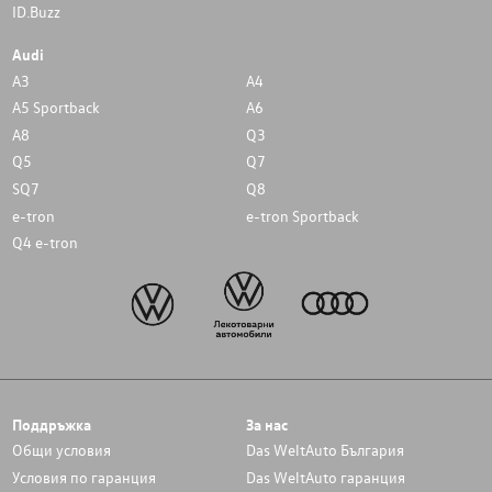
ID.Buzz
Audi
A3
A4
A5 Sportback
A6
A8
Q3
Q5
Q7
SQ7
Q8
e-tron
e-tron Sportback
Q4 e-tron
Поддръжка
За нас
Общи условия
Das WeltAuto България
Условия по гаранция
Das WeltAuto гаранция