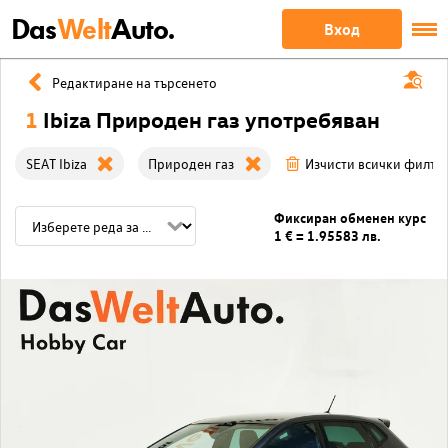
Das
Welt
Auto.
Вход
Редактиране на търсенето
1
Ibiza Природен газ употребяван
SEAT Ibiza
Природен газ
Изчисти всички филтр
Фиксиран обменен курс
1 € = 1.95583 лв.