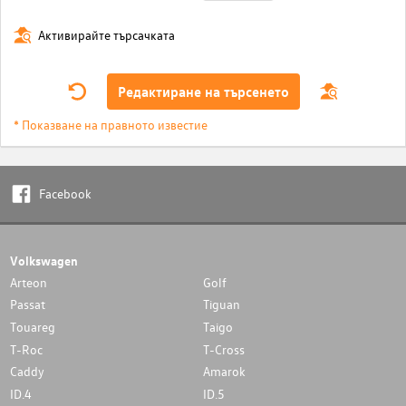
Активирайте търсачката
Редактиране на търсенето
* Показване на правното известие
Facebook
Volkswagen
Arteon
Golf
Passat
Tiguan
Touareg
Taigo
T-Roc
T-Cross
Caddy
Amarok
ID.4
ID.5