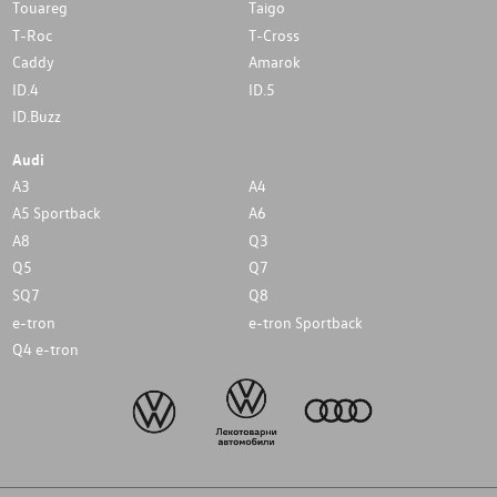
Touareg
Taigo
T-Roc
T-Cross
Caddy
Amarok
ID.4
ID.5
ID.Buzz
Audi
A3
A4
A5 Sportback
A6
A8
Q3
Q5
Q7
SQ7
Q8
e-tron
e-tron Sportback
Q4 e-tron