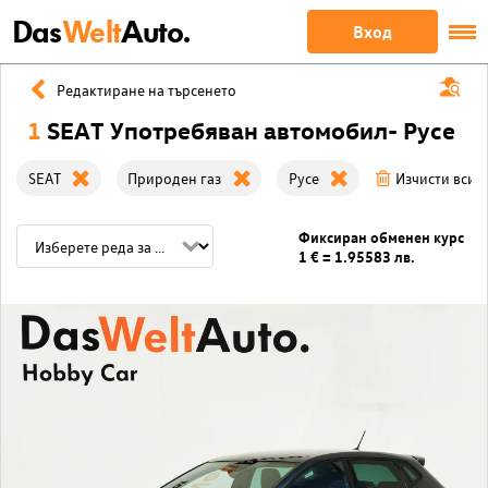
Das
Welt
Auto.
Вход
Редактиране на търсенето
1
SEAT Употребяван автомобил- Русе
SEAT
Природен газ
Русе
Изчисти всич
Фиксиран обменен курс
1 € = 1.95583 лв.