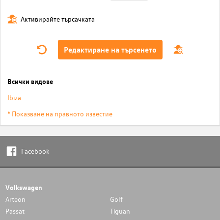
Активирайте търсачката
Редактиране на търсенето
Всички видове
Ibiza
* Показване на правното известие
Facebook
Volkswagen
Arteon
Golf
Passat
Tiguan