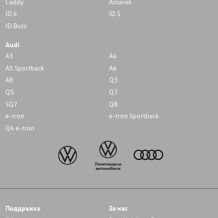
Caddy
Amarok
ID.4
ID.5
ID.Buzz
Audi
A3
A4
A5 Sportback
A6
A8
Q3
Q5
Q7
SQ7
Q8
e-tron
e-tron Sportback
Q4 e-tron
Поддръжка
За нас