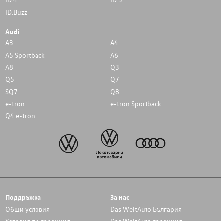
ID.Buzz
Audi
A3
A4
A5 Sportback
A6
A8
Q3
Q5
Q7
SQ7
Q8
e-tron
e-tron Sportback
Q4 e-tron
Поддръжка
За нас
Общи условия
Das WeltAuto България
Условия по гаранция
Das WeltAuto гаранция