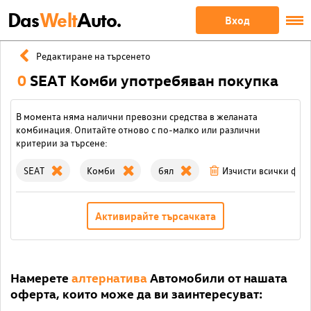
Das
Welt
Auto.
Вход
Редактиране на търсенето
0
SEAT Комби употребяван покупка
В момента няма налични превозни средства в желаната
комбинация. Опитайте отново с по-малко или различни
критерии за търсене:
SEAT
Комби
бял
Изчисти всички фил
Активирайте търсачката
Намерете
алтернатива
Автомобили от нашата
оферта, които може да ви заинтересуват: