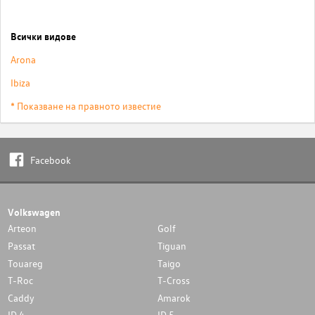
Всички видове
Arona
Ibiza
* Показване на правното известие
Facebook
Volkswagen
Arteon
Golf
Passat
Tiguan
Touareg
Taigo
T-Roc
T-Cross
Caddy
Amarok
ID.4
ID.5