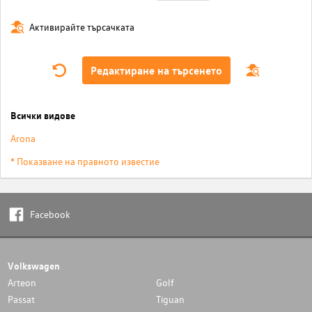
Активирайте търсачката
Редактиране на търсенето
Всички видове
Arona
* Показване на правното известие
Facebook
Volkswagen
Arteon
Golf
Passat
Tiguan