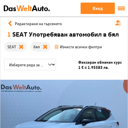
Das
Welt
Auto.
Вход
Редактиране на търсенето
1
SEAT Употребяван автомобил в бял
SEAT
бял
Изчисти всички филтри
Фиксиран обменен курс
1 € = 1.95583 лв.