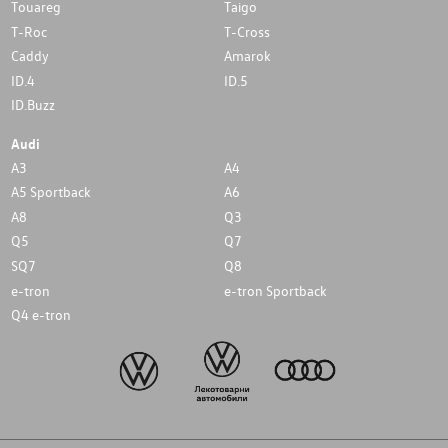
Touareg
Taigo
T-Roc
T-Cross
Caddy
Amarok
ID.4
ID.5
ID.Buzz
Audi
A3
A4
A5 Sportback
A6
A8
Q3
Q5
Q7
SQ7
Q8
e-tron
e-tron Sportback
Q4 e-tron